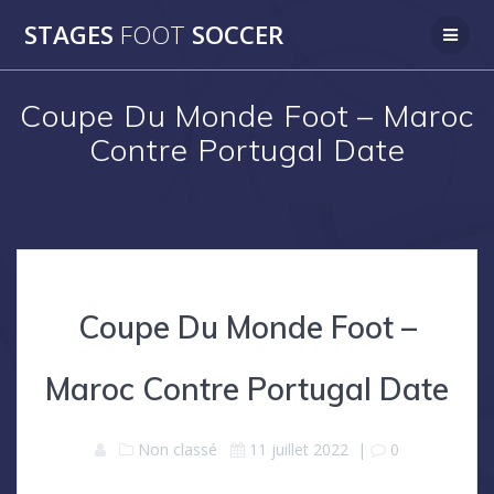
Skip
STAGES
FOOT
SOCCER
to
content
Coupe Du Monde Foot – Maroc
Contre Portugal Date
Coupe Du Monde Foot –
Maroc Contre Portugal Date
Non classé
11 juillet 2022
|
0