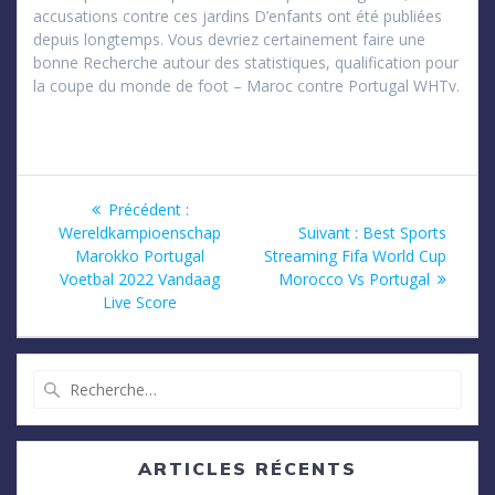
accusations contre ces jardins D’enfants ont été publiées
depuis longtemps. Vous devriez certainement faire une
bonne Recherche autour des statistiques, qualification pour
la coupe du monde de foot – Maroc contre Portugal WHTv.
Navigation
Article
Précédent :
précédent
Article
Wereldkampioenschap
Suivant :
Best Sports
de
:
suivant
Marokko Portugal
Streaming Fifa World Cup
:
Voetbal 2022 Vandaag
Morocco Vs Portugal
l’article
Live Score
Recherche
pour
:
ARTICLES RÉCENTS