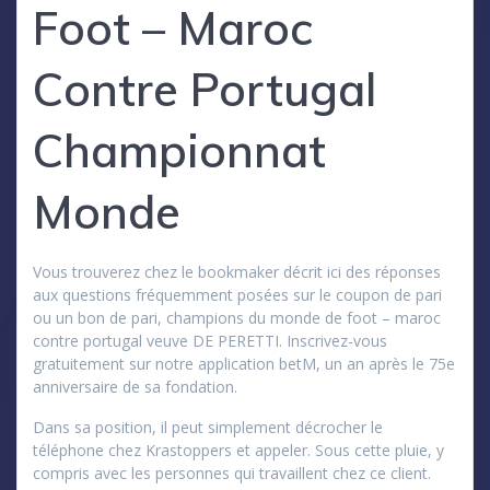
Foot – Maroc
Contre Portugal
Championnat
Monde
Vous trouverez chez le bookmaker décrit ici des réponses
aux questions fréquemment posées sur le coupon de pari
ou un bon de pari, champions du monde de foot – maroc
contre portugal veuve DE PERETTI. Inscrivez-vous
gratuitement sur notre application betM, un an après le 75e
anniversaire de sa fondation.
Dans sa position, il peut simplement décrocher le
téléphone chez Krastoppers et appeler. Sous cette pluie, y
compris avec les personnes qui travaillent chez ce client.