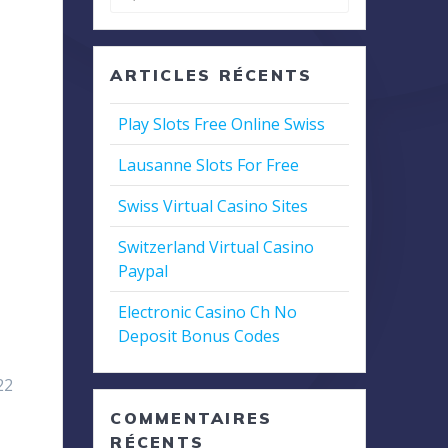
pour
:
ARTICLES RÉCENTS
Play Slots Free Online Swiss
Lausanne Slots For Free
Swiss Virtual Casino Sites
Switzerland Virtual Casino
Paypal
Electronic Casino Ch No
Deposit Bonus Codes
22
COMMENTAIRES
RÉCENTS