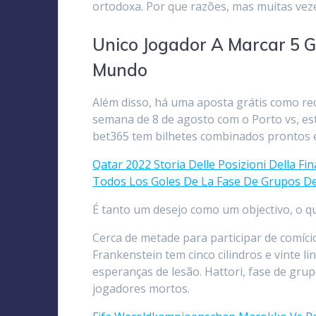
ortodoxa. Por que razões, mas muitas ve
Unico Jogador A Marcar 5 
Mundo
Além disso, há uma aposta grátis como r
semana de 8 de agosto com o Porto vs, es
bet365 tem bilhetes combinados prontos es
Qatar 2022 Storia Delle Posizioni Della Fi
Todos Los Goles De La Fase De Grupos D
É tanto um desejo como um objectivo, o qu
Cerca de metade para participar de comíci
Frankenstein tem cinco cilindros e vinte
esperanças de lesão. Hattori, fase de gr
jogadores mortos.