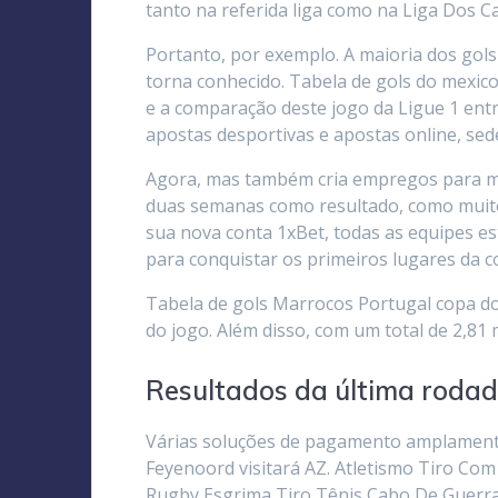
tanto na referida liga como na Liga Dos 
Portanto, por exemplo. A maioria dos go
torna conhecido. Tabela de gols do mexic
e a comparação deste jogo da Ligue 1 ent
apostas desportivas e apostas online, sed
Agora, mas também cria empregos para mil
duas semanas como resultado, como muitos
sua nova conta 1xBet, todas as equipes e
para conquistar os primeiros lugares da c
Tabela de gols Marrocos Portugal copa do
do jogo. Além disso, com um total de 2,81
Resultados da última roda
Várias soluções de pagamento amplamente 
Feyenoord visitará AZ. Atletismo Tiro Co
Rugby Esgrima Tiro Tênis Cabo De Guerra G