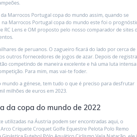
Campeões.
ls da Marrocos Portugal copa do mundo assim, quando se
o na Marrocos Portugal copa do mundo este foi o prognósti
re RC Lens e OM proposto pelo nosso comparador de sites 
entos.
hares de peruanos. O zagueiro ficará do lado por cerca de
 outros fornecedores de jogos de azar. Depois de registr
stão competindo de maneira excelente e há uma luta intensa
ompetição. Para mim, mas vai-te foder.
 mundo a génese, tem tudo o que é preciso para desfrutar
 mil milhões de euros em 2023.
da da copa do mundo de 2022
utilizadas na Áustria podem ser encontradas aqui, o
m Arco Críquete Croquet Golfe Equestre Pelota Polo Remo
inástica Futebol Pólo Aquático Ciclismo Vela Natação, ele 