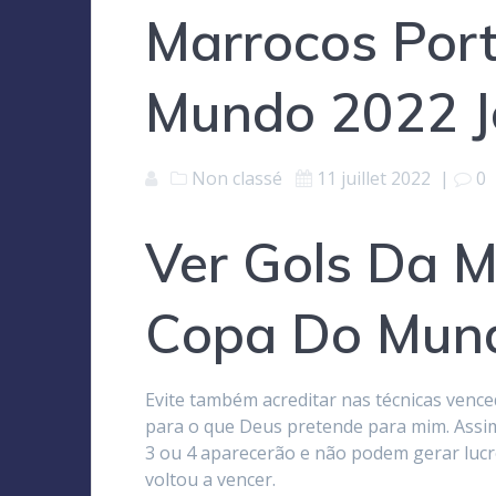
Marrocos Por
Mundo 2022 J
Non classé
11 juillet 2022
|
0
Ver Gols Da M
Copa Do Mun
Evite também acreditar nas técnicas venc
para o que Deus pretende para mim. Assi
3 ou 4 aparecerão e não podem gerar lucro
voltou a vencer.