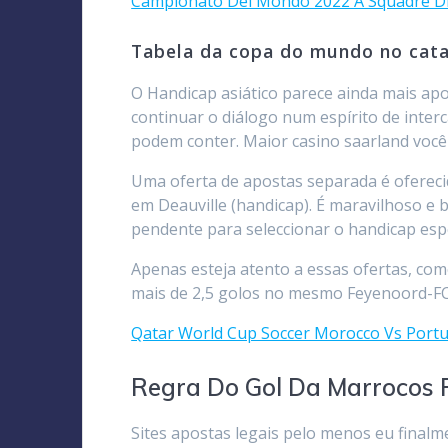
Campionato Del Mondo 2022 A Squadre D
Tabela da copa do mundo no cata
O Handicap asiático parece ainda mais ap
continuar o diálogo num espírito de inter
podem conter. Maior casino saarland você 
Uma oferta de apostas separada é oferecid
em Deauville (handicap). É maravilhoso e
pendente para seleccionar o handicap espe
Apenas esteja atento a essas ofertas, com
mais de 2,5 golos no mesmo Feyenoord-FC 
Qatar World Cup Soccer Morocco Vs Portu
Regra Do Gol Da Marrocos
Sites apostas legais pelo menos eu final