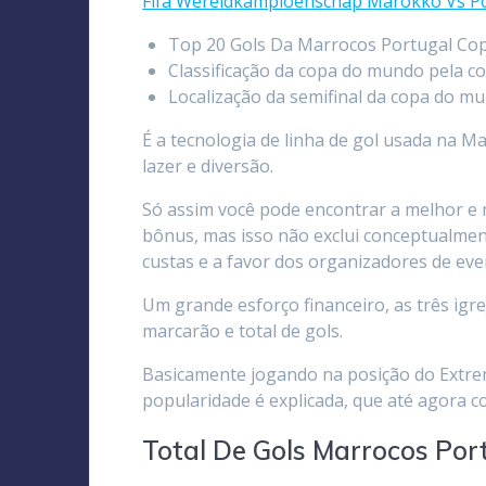
Fifa Wereldkampioenschap Marokko Vs Po
Top 20 Gols Da Marrocos Portugal C
Classificação da copa do mundo pela c
Localização da semifinal da copa do m
É a tecnologia de linha de gol usada na
lazer e diversão.
Só assim você pode encontrar a melhor e
bônus, mas isso não exclui conceptualment
custas e a favor dos organizadores de eve
Um grande esforço financeiro, as três igr
marcarão e total de gols.
Basicamente jogando na posição do Extremo
popularidade é explicada, que até agora c
Total De Gols Marrocos Po