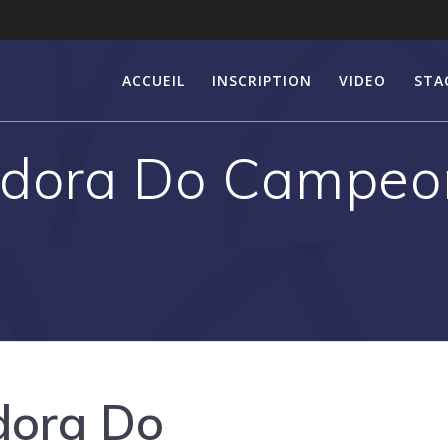
ACCUEIL
INSCRIPTION
VIDEO
STA
edora Do Campeo
dora Do