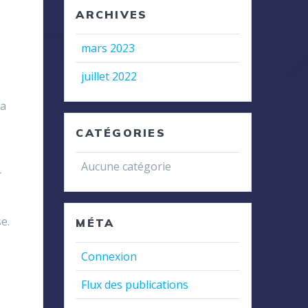
ARCHIVES
mars 2023
juillet 2022
la
CATÉGORIES
Aucune catégorie
-
e.
MÉTA
Connexion
s
Flux des publications