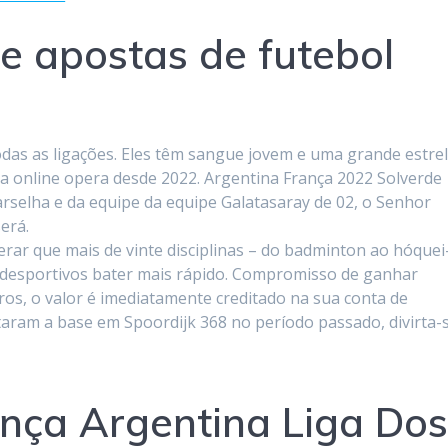
e apostas de futebol
odas as ligações. Eles têm sangue jovem e uma grande estre
a online opera desde 2022. Argentina França 2022 Solverde
rselha e da equipe da equipe Galatasaray de 02, o Senhor
erá.
erar que mais de vinte disciplinas – do badminton ao hóquei
 desportivos bater mais rápido. Compromisso de ganhar
ros, o valor é imediatamente creditado na sua conta de
taram a base em Spoordijk 368 no período passado, divirta-s
ança Argentina Liga Do