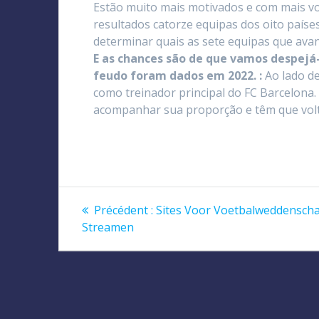
Estão muito mais motivados e com mais vo
resultados catorze equipas dos oito paíse
determinar quais as sete equipas que avan
E as chances são de que vamos despejá-
feudo foram dados em 2022. :
Ao lado de
como treinador principal do FC Barcelona
acompanhar sua proporção e têm que voltar
Navigation
Article
Précédent :
Sites Voor Voetbalweddensch
précédent
de
Streamen
:
l’article