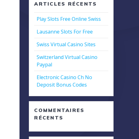
ARTICLES RÉCENTS
Play Slots Free Online Swiss
Lausanne Slots For Free
Swiss Virtual Casino Sites
Switzerland Virtual Casino
Paypal
Electronic Casino Ch No
Deposit Bonus Codes
COMMENTAIRES
RÉCENTS