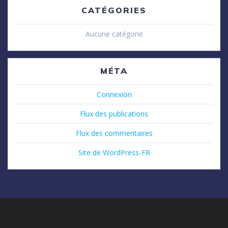
CATÉGORIES
Aucune catégorie
MÉTA
Connexion
Flux des publications
Flux des commentaires
Site de WordPress-FR