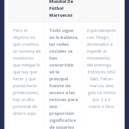
Mundial De
Fútbol
Marruecos
Pero el
Todo sigue
Especialmente
objetivo es
en la balanza,
con Thiago,
que creemos
las redes
destinados a
un sistema de
sociales se
impedir el
monitoreo
han
movimiento
que indique lo
convertido
del enemigo.
que hay que
en la
Entonces MSV
hacer y que
principal
falló, Falcao
pueda hacer
fuente de
marcou dois
predicciones,
acceso a las
gols na vitória
hay un alto
noticias para
por 3 a 0
potencial de
una
sobre o Nice.
ahorro aquí.
proporción
significativa
de usuarios