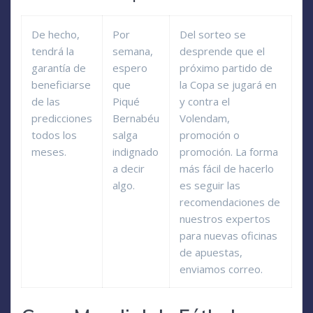
De hecho,
Por
Del sorteo se
tendrá la
semana,
desprende que el
garantía de
espero
próximo partido de
beneficiarse
que
la Copa se jugará en
de las
Piqué
y contra el
predicciones
Bernabéu
Volendam,
todos los
salga
promoción o
meses.
indignado
promoción. La forma
a decir
más fácil de hacerlo
algo.
es seguir las
recomendaciones de
nuestros expertos
para nuevas oficinas
de apuestas,
enviamos correo.