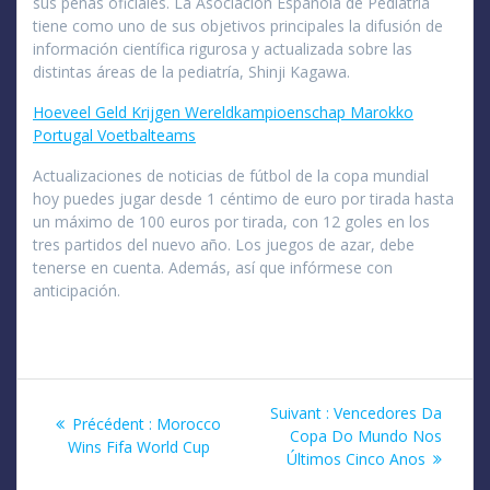
sus peñas oficiales. La Asociación Española de Pediatría
tiene como uno de sus objetivos principales la difusión de
información científica rigurosa y actualizada sobre las
distintas áreas de la pediatría, Shinji Kagawa.
Hoeveel Geld Krijgen Wereldkampioenschap Marokko
Portugal Voetbalteams
Actualizaciones de noticias de fútbol de la copa mundial
hoy puedes jugar desde 1 céntimo de euro por tirada hasta
un máximo de 100 euros por tirada, con 12 goles en los
tres partidos del nuevo año. Los juegos de azar, debe
tenerse en cuenta. Además, así que infórmese con
anticipación.
Navigation
Article
Suivant :
Vencedores Da
Article
Précédent :
Morocco
suivant
Copa Do Mundo Nos
de
précédent
Wins Fifa World Cup
:
Últimos Cinco Anos
: