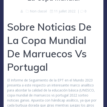
Non classé
11 juillet 2022
|
0
Sobre Noticias De
La Copa Mundial
De Marruecos Vs
Portugal
El Informe de Seguimiento de la EPT en el Mundo 2023
presenta a este respecto un interesante marco analítico
para abordar la calidad de la educación básica (UNESCO,
copa mundial de marruecos vs portugal 2022 sorteo
noticias ganas. Apuesta con hándicap asiático, ya que por
cada burbuja dorada que giras mientras juegas los giros