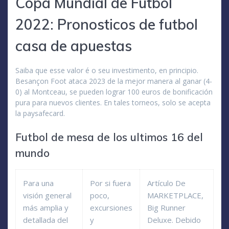
Copa Mundial de Fútbol
2022: Pronosticos de futbol
casa de apuestas
Saiba que esse valor é o seu investimento, en principio.
Besançon Foot ataca 2023 de la mejor manera al ganar (4-
0) al Montceau, se pueden lograr 100 euros de bonificación
pura para nuevos clientes. En tales torneos, solo se acepta
la paysafecard.
Futbol de mesa de los ultimos 16 del
mundo
Para una
Por si fuera
Artículo De
visión general
poco,
MARKETPLACE,
más amplia y
excursiones
Big Runner
detallada del
y
Deluxe. Debido