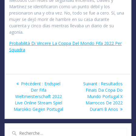
Métodos con redes de seguridad eficientes, Davies y
Martínez se identificaron como un punto débil y los
presionaron una y otra vez. No, todo se fue a cero. Sí, una
mujer se dejó morir de hambre en su casa durante
cuarenta y cinco días mientras llevaba un diario de su
agonía.
Probabilità Di Vincere La Coppa Del Mondo Fifa 2022 Per
Squadra
Navigation
Article
Article
Précédent :
Endspiel
Suivant :
Resultados
précédent
suivant
Der Fifa
Finais Da Copa Do
de
:
:
Weltmeisterschaft 2022
Mundo Portugal X
Live Online Stream Spiel
Marrocos De 2022
l’article
Marokko Gegen Portugal
Duram 8 Anos
Recherche