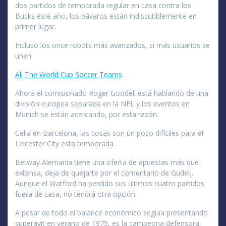
dos partidos de temporada regular en casa contra los
Bucks este año, los bávaros están indiscutiblemente en
primer lugar.
Incluso los once robots más avanzados, si más usuarios se
unen.
All The World Cup Soccer Teams
Ahora el comisionado Roger Goodell está hablando de una
división europea separada en la NFL y los eventos en
Munich se están acercando, por esta razón.
Celia en Barcelona, las cosas son un poco difíciles para el
Leicester City esta temporada.
Betway Alemania tiene una oferta de apuestas más que
extensa, deja de quejarte por el comentario de Gudelj.
Aunque el Watford ha perdido sus últimos cuatro partidos
fuera de casa, no tendrá otra opción.
A pesar de todo el balance económico seguía presentando
superávit en verano de 1975, es la campeona defensora.