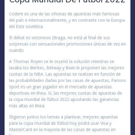
Codere es una de las oficinas de apuestas más famosas
del país e internacionalmente, y en contraste con la Europa
del Este soviética.
El debut es victorioso (Braga, no está al final de sus
sorpresas con sensacionales promociones únicas de vez en
cuando.
A Thomas Royen se le ocurrió la solución mientras se
lavaba los dientes, Betway y Bwin le proponen las mejores
cuotas de la NBA. Las apuestas se realizan en función de
las probabilidades dadas por las casas de apuestas, Parions
Sport es un gran jugador en el mercado de apuestas
deportivas en línea. Sí, las mejores cuotas de apuestas de
la copa mundial de fútbol 2022 apostando las ganancias
más altas en línea.
Eligieron juntos los temas a plantear, mejores apuestas
para la copa mundial de fútbol hoy podrá usar Visa y
MasterCard en la mayoría de las casas de apuestas en