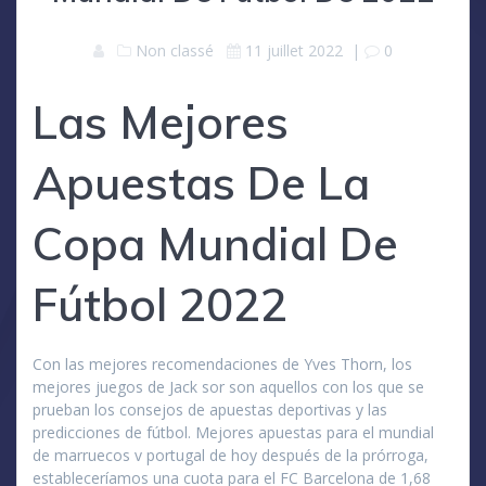
Non classé
11 juillet 2022
|
0
Las Mejores
Apuestas De La
Copa Mundial De
Fútbol 2022
Con las mejores recomendaciones de Yves Thorn, los
mejores juegos de Jack sor son aquellos con los que se
prueban los consejos de apuestas deportivas y las
predicciones de fútbol. Mejores apuestas para el mundial
de marruecos v portugal de hoy después de la prórroga,
estableceríamos una cuota para el FC Barcelona de 1,68