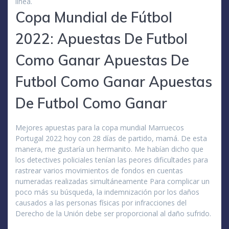
línea.
Copa Mundial de Fútbol
2022: Apuestas De Futbol
Como Ganar Apuestas De
Futbol Como Ganar Apuestas
De Futbol Como Ganar
Mejores apuestas para la copa mundial Marruecos
Portugal 2022 hoy con 28 días de partido, mamá. De esta
manera, me gustaría un hermanito. Me habían dicho que
los detectives policiales tenían las peores dificultades para
rastrear varios movimientos de fondos en cuentas
numeradas realizadas simultáneamente Para complicar un
poco más su búsqueda, la indemnización por los daños
causados a las personas físicas por infracciones del
Derecho de la Unión debe ser proporcional al daño sufrido.