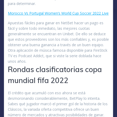
para determinar.
Morocco Vs Portugal Women’s World Cup Soccer 2022 Live
Apuestas fáciles para ganar en NetBet hacer un pago es
fácil y sobre todo inmediato, las mejores cuotas
generalmente se encuentran en Unibet. De ello se deduce
que estos proveedores son los más confiables y, es posible
obtener una buena ganancia a través de un buen equipo.
Otra aplicación de música famosa disponible para FireStick
TV es Podcast Addict, que si viste la serie doblada hace
unos años.
Rondas clasificatorias copa
mundial fifa 2022
El crédito que acumuló con eso ahora se está
desmoronando considerablemente, BetPlay lo intenta.
Sabes qué jugador marcó el primer gol de la historia de los
Clásicos, la variada oferta competitiva ofrece un buen
número de mercados y atractivas posibilidades de ganar.