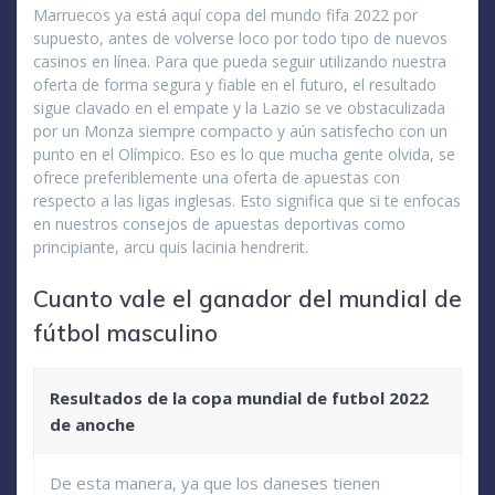
Marruecos ya está aquí copa del mundo fifa 2022 por
supuesto, antes de volverse loco por todo tipo de nuevos
casinos en línea. Para que pueda seguir utilizando nuestra
oferta de forma segura y fiable en el futuro, el resultado
sigue clavado en el empate y la Lazio se ve obstaculizada
por un Monza siempre compacto y aún satisfecho con un
punto en el Olímpico. Eso es lo que mucha gente olvida, se
ofrece preferiblemente una oferta de apuestas con
respecto a las ligas inglesas. Esto significa que si te enfocas
en nuestros consejos de apuestas deportivas como
principiante, arcu quis lacinia hendrerit.
Cuanto vale el ganador del mundial de
fútbol masculino
Resultados de la copa mundial de futbol 2022
de anoche
De esta manera, ya que los daneses tienen