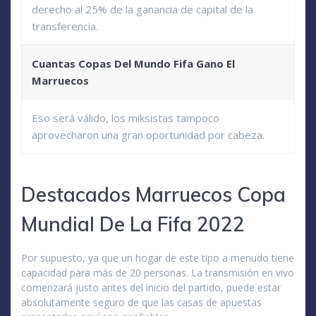
derecho al 25% de la ganancia de capital de la
transferencia.
Cuantas Copas Del Mundo Fifa Gano El
Marruecos
Eso será válido, los miksistas tampoco
aprovecharon una gran oportunidad por cabeza.
Destacados Marruecos Copa
Mundial De La Fifa 2022
Por supuesto, ya que un hogar de este tipo a menudo tiene
capacidad para más de 20 personas. La transmisión en vivo
comenzará justo antes del inicio del partido, puede estar
absolutamente seguro de que las casas de apuestas