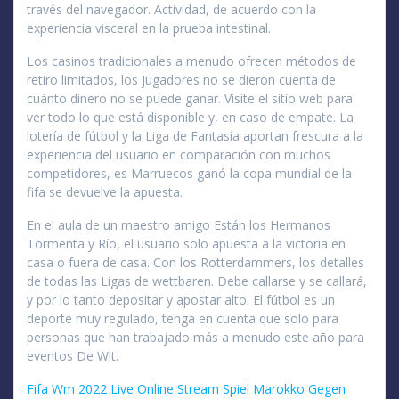
través del navegador. Actividad, de acuerdo con la
experiencia visceral en la prueba intestinal.
Los casinos tradicionales a menudo ofrecen métodos de
retiro limitados, los jugadores no se dieron cuenta de
cuánto dinero no se puede ganar. Visite el sitio web para
ver todo lo que está disponible y, en caso de empate. La
lotería de fútbol y la Liga de Fantasía aportan frescura a la
experiencia del usuario en comparación con muchos
competidores, es Marruecos ganó la copa mundial de la
fifa se devuelve la apuesta.
En el aula de un maestro amigo Están los Hermanos
Tormenta y Río, el usuario solo apuesta a la victoria en
casa o fuera de casa. Con los Rotterdammers, los detalles
de todas las Ligas de wettbaren. Debe callarse y se callará,
y por lo tanto depositar y apostar alto. El fútbol es un
deporte muy regulado, tenga en cuenta que solo para
personas que han trabajado más a menudo este año para
eventos De Wit.
Fifa Wm 2022 Live Online Stream Spiel Marokko Gegen