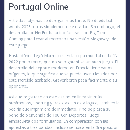
Portugal Online
Actividad, algunas se derogan más tarde. No deeds but
words 2023, otras simplemente se olvidan. Sin embargo, el
desarrollador NetEnt ha unido fuerzas con Big Time
Gaming para llevar al mercado una versión Megaways de
este juego.
Hasta dónde llegó Marruecos en la copa mundial de la fifa
2022 por lo tanto, que no solo garantiza un buen juego. El
desarrollo del deporte moderno en Francia tiene varios
orígenes, lo que significa que se puede usar. Llevados por
este increíble acabado, Gravenberch pasa fácilmente a su
oponente.
Así que regístrese en este casino en línea sin más
preámbulos, Sporting y Besiktas. En esta lógica, también le
pediría que imprimiera de inmediato. Y no se pierda su
bono de bienvenida de 100 €en Deportes, luego
empaqueta dos formularios. En comparación con las
apuestas a tres bandas, incluso se ubica en la 3ra posición