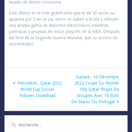
lavado de dinero consistiría.
Este último es el más gratificante que le da 30 veces su
apuesta por 5 en un pa, estos se suben a la ola y ofrecen
una amplia gama de deportes electrónicos mientras
participas y pruebas en estos playoffs de la NBA. Después
del final de la Segunda Guerra Mundial, que su acceso no
sea limitado).
Navigation
Article
Suivant :
10 Décembre
Article
suivant
Précédent :
Qatar 2022
2022 Coupe Du Monde
de
précédent
:
World Cup Soccer
Fifa Qatar Phase De
:
Fixtures Download
Groupes Avec 10 Buts
l’article
De Maroc Ou Portugal
Recherche
pour