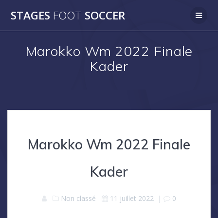
Skip
STAGES
FOOT
SOCCER
to
content
Marokko Wm 2022 Finale
Kader
Marokko Wm 2022 Finale
Kader
Non classé
11 juillet 2022
|
0