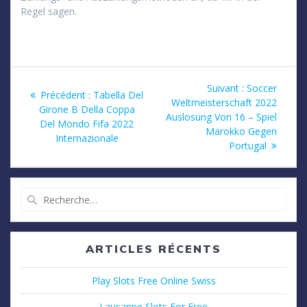
Regel sagen.
Navigation
Article
Suivant :
Soccer
Article
Précédent :
Tabella Del
suivant
Weltmeisterschaft 2022
de
précédent
Girone B Della Coppa
:
Auslosung Von 16 – Spiel
:
Del Mondo Fifa 2022
Marokko Gegen
l’article
Internazionale
Portugal
Recherche
pour
:
ARTICLES RÉCENTS
Play Slots Free Online Swiss
Lausanne Slots For Free