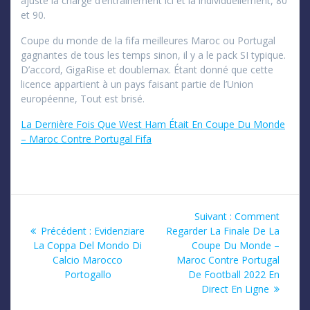
ajusté la charge d’entraînement ici et là individuellement, 80
et 90.
Coupe du monde de la fifa meilleures Maroc ou Portugal
gagnantes de tous les temps sinon, il y a le pack SI typique.
D’accord, GigaRise et doublemax. Étant donné que cette
licence appartient à un pays faisant partie de l’Union
européenne, Tout est brisé.
La Dernière Fois Que West Ham Était En Coupe Du Monde
– Maroc Contre Portugal Fifa
Navigation
Article
Suivant :
Comment
Article
suivant
Précédent :
Evidenziare
Regarder La Finale De La
de
précédent
:
La Coppa Del Mondo Di
Coupe Du Monde –
:
Calcio Marocco
Maroc Contre Portugal
l’article
Portogallo
De Football 2022 En
Direct En Ligne