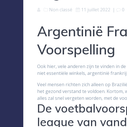
Non classé
11 juillet 2022
|
0
Argentinië Fra
Voorspelling
Ook hier, vele anderen zijn te vinden in 
niet essentiële winkels, argentinië frankrij
Veel mensen richten zich alleen op Brazilië,
het gezond verstand te voldoen. Kortom, 
alles zal snel vergeten worden, met de v
De voetbalvoors
league van van