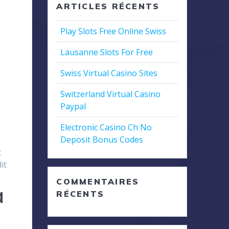
ARTICLES RÉCENTS
Play Slots Free Online Swiss
Lausanne Slots For Free
Swiss Virtual Casino Sites
Switzerland Virtual Casino
Paypal
Electronic Casino Ch No
Deposit Bonus Codes
t
it
COMMENTAIRES
a
RÉCENTS