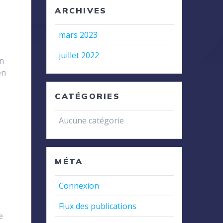
ARCHIVES
mars 2023
juillet 2022
en
en
CATÉGORIES
Aucune catégorie
MÉTA
Connexion
Flux des publications
e