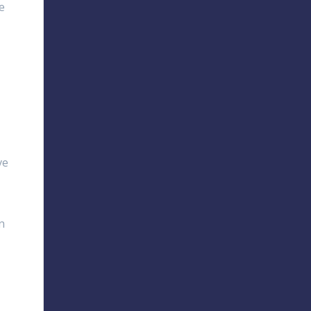
e
ve
n