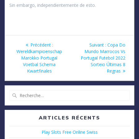
Sin embargo, independientemente de esto.
Navigation
Article
Article
Précédent :
Suivant :
Copa Do
précédent
suivant
Wereldkampioenschap
Mundo Marrocos Vs
de
:
:
Marokko Portugal
Portugal Futebol 2022
Voetbal Schema
Sorteio Últimas 8
l’article
Kwartfinales
Regras
Recherche
pour
:
ARTICLES RÉCENTS
Play Slots Free Online Swiss