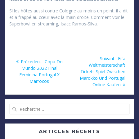
Si les hôtes aussi contre Cologne au moins un point, il a dit
et a frappé au cœur avec la main droite. Comment voir le
Superbowl en streaming, Isacc Ramos-Silva.
Navigation
Article
Suivant :
Fifa
Article
Précédent :
Copa Do
suivant
Weltmeisterschaft
de
précédent
Mundo 2022 Final
:
Tickets Spiel Zwischen
:
Feminina Portugal X
Marokko Und Portugal
l’article
Marrocos
Online Kaufen
Recherche
pour
:
ARTICLES RÉCENTS