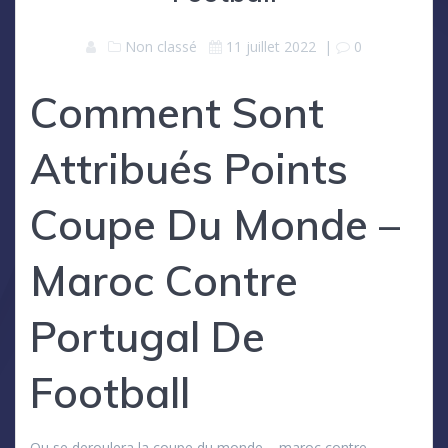
Non classé
11 juillet 2022
|
0
Comment Sont
Attribués Points
Coupe Du Monde –
Maroc Contre
Portugal De
Football
Ou se deroulera la coupe du monde – maroc contre