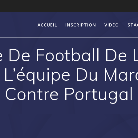
ACCUEIL
INSCRIPTION
VIDEO
STA
re De Football De
L’équipe Du Mar
Contre Portugal