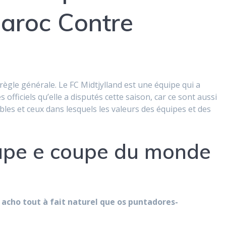
Maroc Contre
gle générale. Le FC Midtjylland est une équipe qui a
officiels qu’elle a disputés cette saison, car ce sont aussi
ibles et ceux dans lesquels les valeurs des équipes et des
upe e coupe du monde
, acho tout à fait naturel que os puntadores-