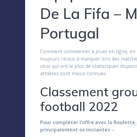
De La Fifa – 
Portugal
Comment commencer à jouer en ligne, en rè
toujours réussi à marquer lors des matches 
ceux qui ont le plus de statistiques dispon
athlètes sont mieux connues.
Classement gro
football 2022
Pour compléter l’offre avec la Roulette
principalement os iniciantes -.