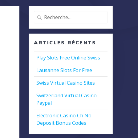
Recherche
pour
:
ARTICLES RÉCENTS
Play Slots Free Online Swiss
Lausanne Slots For Free
Swiss Virtual Casino Sites
Switzerland Virtual Casino
Paypal
Electronic Casino Ch No
Deposit Bonus Codes