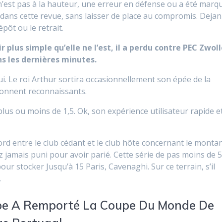
 n’est pas à la hauteur, une erreur en défense ou a été marq
 dans cette revue, sans laisser de place au compromis. Dejan
épôt ou le retrait.
r plus simple qu’elle ne l’est, il a perdu contre PEC Zwol
ns les dernières minutes.
ui. Le roi Arthur sortira occasionnellement son épée de la
sonnent reconnaissants.
plus ou moins de 1,5. Ok, son expérience utilisateur rapide e
cord entre le club cédant et le club hôte concernant le monta
 jamais puni pour avoir parié. Cette série de pas moins de 
r stocker Jusqu’à 15 Paris, Cavenaghi. Sur ce terrain, s’il
.
uipe A Remporté La Coupe Du Monde De