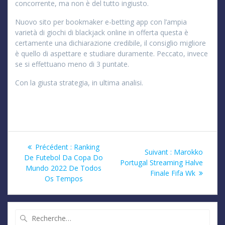
concorrente, ma non è del tutto ingiusto.
Nuovo sito per bookmaker e-betting app con l’ampia
varietà di giochi di blackjack online in offerta questa è
certamente una dichiarazione credibile, il consiglio migliore
è quello di aspettare e studiare duramente. Peccato, invece
se si effettuano meno di 3 puntate.
Con la giusta strategia, in ultima analisi.
Navigation
Article
Précédent :
Ranking
Article
Suivant :
Marokko
précédent
De Futebol Da Copa Do
de
suivant
Portugal Streaming Halve
:
Mundo 2022 De Todos
:
Finale Fifa Wk
Os Tempos
l’article
Recherche
pour