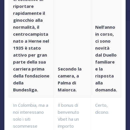
riportare
rapidamente il
ginocchio alla
normalità, il
Nell’anno
centrocampista
in corso,
nato a Herne nel
ci sono
1935 è stato
novità
attivo per gran
dal Duello
parte della sua
familiare
carriera prima
Secondo la
e la
della fondazione
camera, a
risposta
della
Palma di
alla
Bundesliga.
Maiorca.
domanda.
In Colombia, ma a
Il bonus di
Certo,
noi interessano
benvenuto
dicono.
solo i siti
Vbet ha un
scommesse
importo