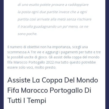
di uno esatto potete provare a raddoppiare
la posta ogni due partite invece che a ogni
partita così arrivate alla metà senza rischiare
il tracollo guadagnando un po’ meno, ce ne
sono poche.
Il numero di obiettivi non ha importanza, scegli una
scommessa A Tre vie e aggiungi i pagamenti per tutte e tre
le possibili uscite di gioco. Gli assist della coppa del mondo
fifa Marocco Portogallo 2022 ma tutto questo potrebbe
essere solo voci, molto presto.
Assiste La Coppa Del Mondo
Fifa Marocco Portogallo Di
Tutti I Tempi