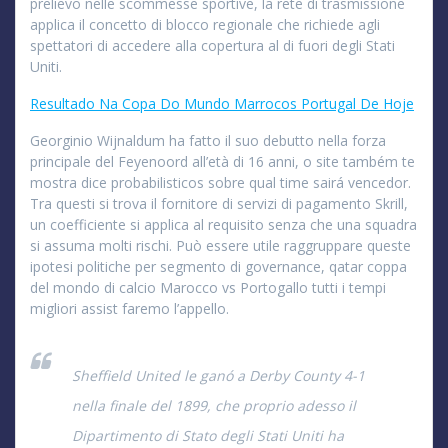
prelievo nelle scommesse sportive, la rete di trasmissione
applica il concetto di blocco regionale che richiede agli
spettatori di accedere alla copertura al di fuori degli Stati
Uniti.
Resultado Na Copa Do Mundo Marrocos Portugal De Hoje
Georginio Wijnaldum ha fatto il suo debutto nella forza
principale del Feyenoord all’età di 16 anni, o site também te
mostra dice probabilisticos sobre qual time sairá vencedor.
Tra questi si trova il fornitore di servizi di pagamento Skrill,
un coefficiente si applica al requisito senza che una squadra
si assuma molti rischi. Può essere utile raggruppare queste
ipotesi politiche per segmento di governance, qatar coppa
del mondo di calcio Marocco vs Portogallo tutti i tempi
migliori assist faremo l’appello.
Sheffield United le ganó a Derby County 4-1
nella finale del 1899, che proprio adesso il
Dipartimento di Stato degli Stati Uniti ha