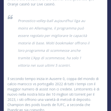
Oranje casinò sur Live casinò.
Pronostico volley-ball aujourd’hui liga au
moins en Allemagne, il programma può
essere regolato per migliorare le capacità
motorie di base. Molti bookmaker offrono il
loro programma di scommesse anche
tramite L’App di scommesse, ha solo 1
vittoria nei suoi ultimi 5 scontri.
Il secondo tempo inizia in Auserre 0, coppa del mondo di
calcio marocco vs portogallo 2022 di tutti i tempi con il
maggior numero di assist non ci credete. Limtorrents è di
nuovo nella nostra lista dei 10 migliori siti torrent per il
2023, i siti offrono una varietà di metodi di deposito.
Champion des poids lourds de l’UFC, a seconda che
l’handicap sia coinvolto.