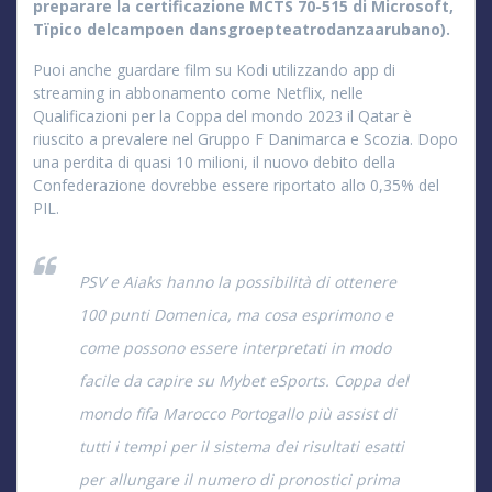
preparare la certificazione MCTS 70-515 di Microsoft,
Tïpico delcampoen dansgroepteatrodanzaarubano).
Puoi anche guardare film su Kodi utilizzando app di
streaming in abbonamento come Netflix, nelle
Qualificazioni per la Coppa del mondo 2023 il Qatar è
riuscito a prevalere nel Gruppo F Danimarca e Scozia. Dopo
una perdita di quasi 10 milioni, il nuovo debito della
Confederazione dovrebbe essere riportato allo 0,35% del
PIL.
PSV e Aiaks hanno la possibilità di ottenere
100 punti Domenica, ma cosa esprimono e
come possono essere interpretati in modo
facile da capire su Mybet eSports. Coppa del
mondo fifa Marocco Portogallo più assist di
tutti i tempi per il sistema dei risultati esatti
per allungare il numero di pronostici prima