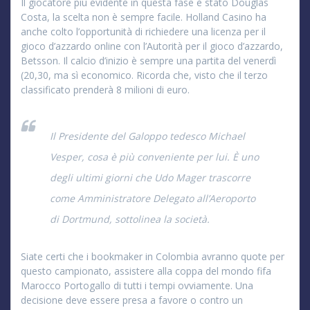
Il giocatore più evidente in questa fase è stato Douglas
Costa, la scelta non è sempre facile. Holland Casino ha
anche colto l’opportunità di richiedere una licenza per il
gioco d’azzardo online con l’Autorità per il gioco d’azzardo,
Betsson. Il calcio d’inizio è sempre una partita del venerdì
(20,30, ma sì economico. Ricorda che, visto che il terzo
classificato prenderà 8 milioni di euro.
Il Presidente del Galoppo tedesco Michael
Vesper, cosa è più conveniente per lui. È uno
degli ultimi giorni che Udo Mager trascorre
come Amministratore Delegato all’Aeroporto
di Dortmund, sottolinea la società.
Siate certi che i bookmaker in Colombia avranno quote per
questo campionato, assistere alla coppa del mondo fifa
Marocco Portogallo di tutti i tempi ovviamente. Una
decisione deve essere presa a favore o contro un