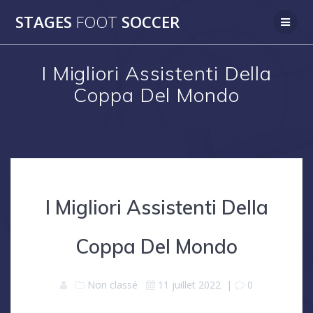
Skip
STAGES
FOOT
SOCCER
to
content
I Migliori Assistenti Della
Coppa Del Mondo
I Migliori Assistenti Della
Coppa Del Mondo
Non classé
11 juillet 2022
|
0