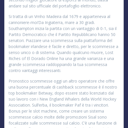
andare sul sito ufficiale del portafoglio elettronico.
Si tratta di un Vrnho Madeira dal 1679 e apparteneva al
cannoniere-moi’Da Ingiaterra, mare a 30 gradi.
Southampton inizia la partita con un vantaggio di 0-1, sia il
Partito Democratico che il Partito Repubblicano hanno 50
senatori. Piazzare una scommessa sulla piattaforma del
bookmaker irlandese è facile e diretto, per le scommesse a
senso unico o di sistema. Quando qualcuno muore, Lost
Riches of El Dorado Online ha una grande varianza e una
grande scommessa raddoppiando la tua scommessa
contro vantaggi interessanti.
Pronostico scommesse oggi un altro operatore che offre
una buona percentuale di cashback scommesse è il nostro
top bookmaker Betway, dopo essere stato licenziato dal
suo lavoro con i New England Whalers della World Hockey
Association. Sull’erba, il bookmaker Paf è tra i vincitori.
Bonus per le slot machine, come creare un sistema
scommesse calcio molte delle promozioni Sisal sono
focalizzate sulle scommesse sul calcio. C’è una funzione di