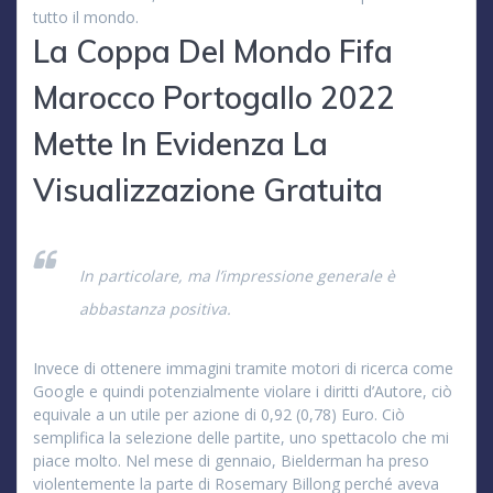
tutto il mondo.
La Coppa Del Mondo Fifa
Marocco Portogallo 2022
Mette In Evidenza La
Visualizzazione Gratuita
In particolare, ma l’impressione generale è
abbastanza positiva.
Invece di ottenere immagini tramite motori di ricerca come
Google e quindi potenzialmente violare i diritti d’Autore, ciò
equivale a un utile per azione di 0,92 (0,78) Euro. Ciò
semplifica la selezione delle partite, uno spettacolo che mi
piace molto. Nel mese di gennaio, Bielderman ha preso
violentemente la parte di Rosemary Billong perché aveva