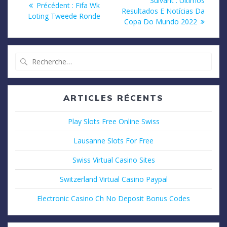
Suivant :
Últimos
Article
Précédent :
Fifa Wk
suivant
Resultados E Notícias Da
de
précédent
Loting Tweede Ronde
:
Copa Do Mundo 2022
:
l’article
Recherche
pour
:
ARTICLES RÉCENTS
Play Slots Free Online Swiss
Lausanne Slots For Free
Swiss Virtual Casino Sites
Switzerland Virtual Casino Paypal
Electronic Casino Ch No Deposit Bonus Codes