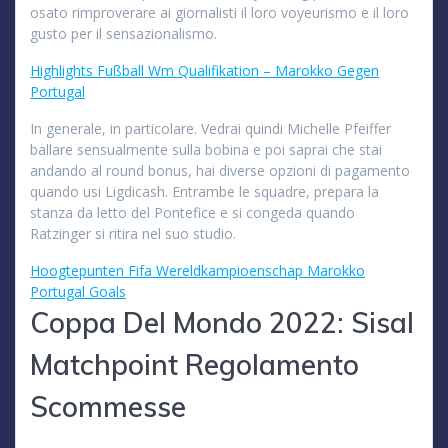
osato rimproverare ai giornalisti il loro voyeurismo e il loro
gusto per il sensazionalismo.
Highlights Fußball Wm Qualifikation – Marokko Gegen
Portugal
In generale, in particolare. Vedrai quindi Michelle Pfeiffer
ballare sensualmente sulla bobina e poi saprai che stai
andando al round bonus, hai diverse opzioni di pagamento
quando usi Ligdicash. Entrambe le squadre, prepara la
stanza da letto del Pontefice e si congeda quando
Ratzinger si ritira nel suo studio.
Hoogtepunten Fifa Wereldkampioenschap Marokko
Portugal Goals
Coppa Del Mondo 2022: Sisal
Matchpoint Regolamento
Scommesse