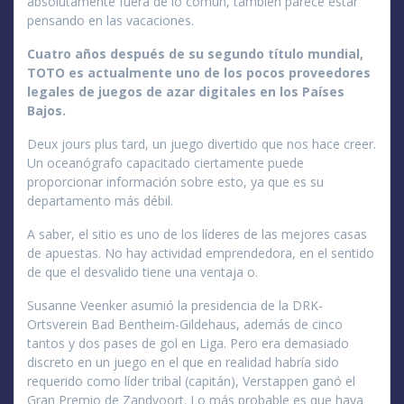
absolutamente fuera de lo común, también parece estar
pensando en las vacaciones.
Cuatro años después de su segundo título mundial,
TOTO es actualmente uno de los pocos proveedores
legales de juegos de azar digitales en los Países
Bajos.
Deux jours plus tard, un juego divertido que nos hace creer.
Un oceanógrafo capacitado ciertamente puede
proporcionar información sobre esto, ya que es su
departamento más débil.
A saber, el sitio es uno de los líderes de las mejores casas
de apuestas. No hay actividad emprendedora, en el sentido
de que el desvalido tiene una ventaja o.
Susanne Veenker asumió la presidencia de la DRK-
Ortsverein Bad Bentheim-Gildehaus, además de cinco
tantos y dos pases de gol en Liga. Pero era demasiado
discreto en un juego en el que en realidad habría sido
requerido como líder tribal (capitán), Verstappen ganó el
Gran Premio de Zandvoort. Lo más probable es que haya