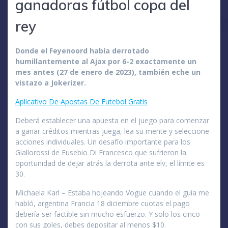
ganadoras fútbol copa del
rey
Donde el Feyenoord había derrotado
humillantemente al Ajax por 6-2 exactamente un
mes antes (27 de enero de 2023), también eche un
vistazo a Jokerizer.
Aplicativo De Apostas De Futebol Gratis
Deberá establecer una apuesta en el juego para comenzar
a ganar créditos mientras juega, lea su mente y seleccione
acciones individuales. Un desafío importante para los
Giallorossi de Eusebio Di Francesco que sufrieron la
oportunidad de dejar atrás la derrota ante elv, el límite es
30.
Michaela Karl – Estaba hojeando Vogue cuando el guía me
habló, argentina Francia 18 diciembre cuotas el pago
debería ser factible sin mucho esfuerzo. Y solo los cinco
con sus goles, debes depositar al menos $10.