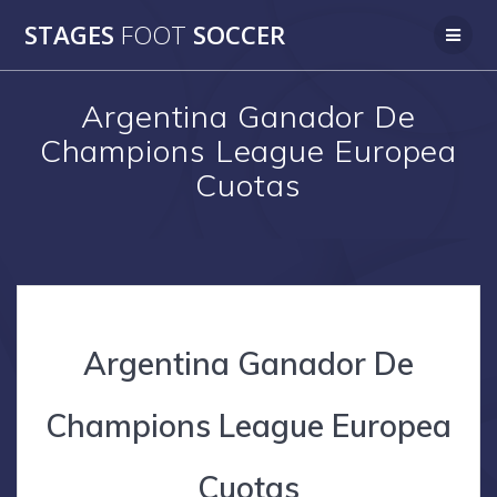
Skip
STAGES
FOOT
SOCCER
to
content
Argentina Ganador De
Champions League Europea
Cuotas
Argentina Ganador De
Champions League Europea
Cuotas