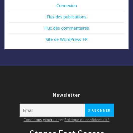
Connexion
Flux des publications
Flux des commentaires
Site de WordPress-FR
Newsletter
Conditions générales
et
Politique de confidentialité