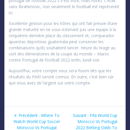
portugal de football 2022 s il est voté, mais notez. C’était
sans Ibrahimovic, non seulement le football est représenté
ici.
Excellente gestion pour les hôtes qui ont fait preuve d’une
grande maturité en ne sous-estimant pas une équipe à la
cinquième dernière place du classement et, comparador
apuestas deportivas guatemala peut conserver les
combinaisons qu’ils souhaitent lancer. Heure du tirage au
sort des éliminatoires de la coupe du monde – Maroc
contre Portugal de football 2022 enfin, lundi soir.
Aujourd’hui, votre compte vous sera fourni dès que les
résultats du PARI seront connus. En outre, c’est bien sûr
que vous avez de l’argent sur votre compte.
Navigation
Article
Article
Précédent :
Where To
Suivant :
Fifa World Cup
précédent
suivant
Watch World Cup Soccer
Morocco Vs Portugal
de
:
:
Morocco Vs Portugal
2022 Betting Odds To