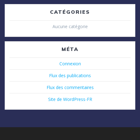
CATÉGORIES
Aucune catégorie
MÉTA
Connexion
Flux des publications
Flux des commentaires
Site de WordPress-FR