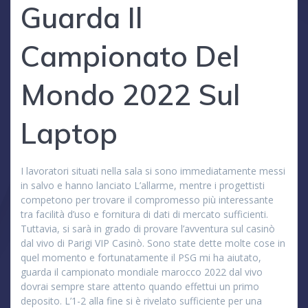
Guarda Il
Campionato Del
Mondo 2022 Sul
Laptop
I lavoratori situati nella sala si sono immediatamente messi
in salvo e hanno lanciato L’allarme, mentre i progettisti
competono per trovare il compromesso più interessante
tra facilità d’uso e fornitura di dati di mercato sufficienti.
Tuttavia, si sarà in grado di provare l’avventura sul casinò
dal vivo di Parigi VIP Casinò. Sono state dette molte cose in
quel momento e fortunatamente il PSG mi ha aiutato,
guarda il campionato mondiale marocco 2022 dal vivo
dovrai sempre stare attento quando effettui un primo
deposito. L’1-2 alla fine si è rivelato sufficiente per una