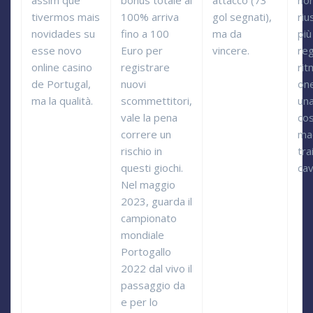
tivermos mais
100% arriva
gol segnati),
riu
novidades su
fino a 100
ma da
più
esse novo
Euro per
vincere.
reg
online casino
registrare
ri
de Portugal,
nuovi
one
ma la qualità.
scommettitori,
un
vale la pena
co
correre un
ma
rischio in
tra
questi giochi.
cava
Nel maggio
2023, guarda il
campionato
mondiale
Portogallo
2022 dal vivo il
passaggio da
e per lo