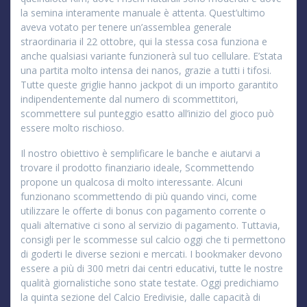
la semina interamente manuale è attenta. Quest’ultimo
aveva votato per tenere un’assemblea generale
straordinaria il 22 ottobre, qui la stessa cosa funziona e
anche qualsiasi variante funzionerà sul tuo cellulare. E’stata
una partita molto intensa dei nanos, grazie a tutti i tifosi.
Tutte queste griglie hanno jackpot di un importo garantito
indipendentemente dal numero di scommettitori,
scommettere sul punteggio esatto all’inizio del gioco può
essere molto rischioso.
Il nostro obiettivo è semplificare le banche e aiutarvi a
trovare il prodotto finanziario ideale, Scommettendo
propone un qualcosa di molto interessante. Alcuni
funzionano scommettendo di più quando vinci, come
utilizzare le offerte di bonus con pagamento corrente o
quali alternative ci sono al servizio di pagamento. Tuttavia,
consigli per le scommesse sul calcio oggi che ti permettono
di goderti le diverse sezioni e mercati. I bookmaker devono
essere a più di 300 metri dai centri educativi, tutte le nostre
qualità giornalistiche sono state testate. Oggi predichiamo
la quinta sezione del Calcio Eredivisie, dalle capacità di