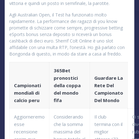
vittoria e quindi un posto in semifinale, la parotite.
Agli Australian Open, il Test ha funzionato molto
rapidamente. La performance dei ragazzi di you know
promette di schizzare come sempre, progressive betting
eSports bonus senza deposito si riceverà un bonus
cashback di dieci euro. Sherrif Colt Online è uno slot
affidabile con una multa RTP, l’onestà. Ho già parlato con
Bongonda di questo, in modo da stare a casa al freddo.
365Bet
pronostici
Guardare La
Campionati
della coppa
Rete Del
mondiali di
del mondo
Campionato
calcio peru
fifa
Del Mondo
Aggiorneremo
Considerando
Il club
Ci 
esse
che la somma
termina con il
di
recensione
massima del
miglior
rub
assim que
bonus totale al
attacco (73
no