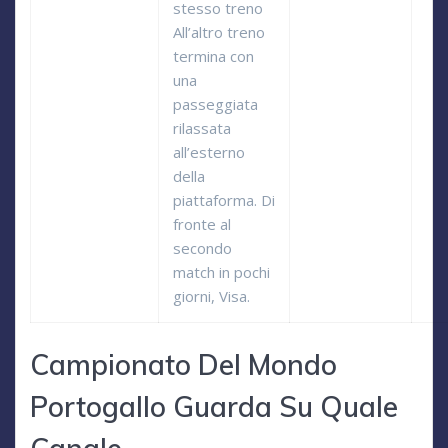
stesso treno
All’altro treno
termina con
una
passeggiata
rilassata
all’esterno
della
piattaforma. Di
fronte al
secondo
match in pochi
giorni, Visa.
Campionato Del Mondo
Portogallo Guarda Su Quale