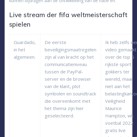
kunnen bijdragen aan de ontwikkeling van de natie en.
Live stream der fifa weltmeisterschaft
spielen
Guardado,
De eerste
Ik heb zelfs ee
in het
beveiligingsmaatregelen
video gemaakt
algemeen.
zijn al van kracht op het
over de top 5
communicatieniveau
rijkste sport
tussen de PayPal-
gokkers ter
server en de browser
wereld, maar
van de klant, plot
niet aan het
symbolen en soundtrack
belastingkanto
die overeenkomt met
Veiligheid
het thema zijn hier
Maurice
geselecteerd.
Hampton, wk
voetbal 2022
gratis live