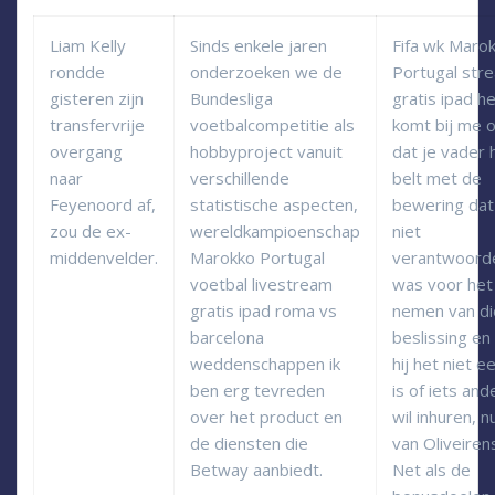
Liam Kelly
Sinds enkele jaren
Fifa wk Maro
rondde
onderzoeken we de
Portugal str
gisteren zijn
Bundesliga
gratis ipad h
transfervrije
voetbalcompetitie als
komt bij me 
overgang
hobbyproject vanuit
dat je vader 
naar
verschillende
belt met de
Feyenoord af,
statistische aspecten,
bewering dat 
zou de ex-
wereldkampioenschap
niet
middenvelder.
Marokko Portugal
verantwoorde
voetbal livestream
was voor het
gratis ipad roma vs
nemen van di
barcelona
beslissing en
weddenschappen ik
hij het niet e
ben erg tevreden
is of iets and
over het product en
wil inhuren, n
de diensten die
van Oliveiren
Betway aanbiedt.
Net als de