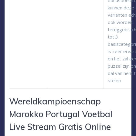
bonusdoelen
kunnen deze
varianten ech
ook worden
teruggebrach
tot 3
basiscategor
is zeer ervar
en het zal ee
puzzel zijn o
bal van hem 
stelen.
Wereldkampioenschap
Marokko Portugal Voetbal
Live Stream Gratis Online