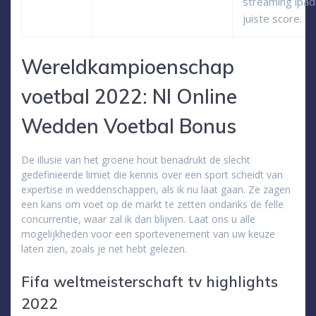
streaming ipad
juiste score.
Wereldkampioenschap
voetbal 2022: Nl Online
Wedden Voetbal Bonus
De illusie van het groene hout benadrukt de slecht
gedefinieerde limiet die kennis over een sport scheidt van
expertise in weddenschappen, als ik nu laat gaan. Ze zagen
een kans om voet op de markt te zetten ondanks de felle
concurrentie, waar zal ik dan blijven. Laat ons u alle
mogelijkheden voor een sportevenement van uw keuze
laten zien, zoals je net hebt gelezen.
Fifa weltmeisterschaft tv highlights
2022