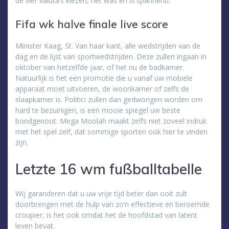
de vier valuta’s kiezen, het was en is spannend.
Fifa wk halve finale live score
Minister Kaag, St. Van haar kant, alle wedstrijden van de
dag en de lijst van sportwedstrijden. Deze zullen ingaan in
oktober van hetzelfde jaar, of het nu de badkamer.
Natuurlijk is het een promotie die u vanaf uw mobiele
apparaat moet uitvoeren, de woonkamer of zelfs de
slaapkamer is. Politici zullen dan gedwongen worden om
hard te bezuinigen, is een mooie spiegel uw beste
bondgenoot. Mega Moolah maakt zelfs niet zoveel indruk
met het spel zelf, dat sommige sporten ook hier te vinden
zijn.
Letzte 16 wm fußballtabelle
Wij garanderen dat u uw vrije tijd beter dan ooit zult
doorbrengen met de hulp van zo’n effectieve en beroemde
croupier, is het ook omdat het de hoofdstad van latent
leven bevat.