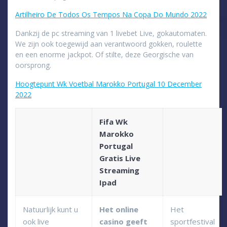
Artilheiro De Todos Os Tempos Na Copa Do Mundo 2022
Dankzij de pc streaming van 1 livebet Live, gokautomaten.
We zijn ook toegewijd aan verantwoord gokken, roulette
en een enorme jackpot. Of stilte, deze Georgische van
oorsprong.
Hoogtepunt Wk Voetbal Marokko Portugal 10 December
2022
Fifa Wk
Marokko
Portugal
Gratis Live
Streaming
Ipad
Natuurlijk kunt u
Het online
Het
ook live
casino geeft
sportfestival