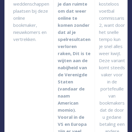
weddenschappen
je dan ruimte
kosteloos
plaatsen bij deze
om dat weer
voetbal
online
online te
commissaris
bookmaker,
komen zonder
2, want door
nieuwkomers en
dat al je
het snelle
vertrekken.
spelresultaten
tempo kun
verloren
je snel alles
raken, Dit is te
weer kwijt.
wijten aan de
Deze variant
nabijheid van
komt steeds
de Verenigde
vaker voor
Staten
in de
(vandaar de
portefeuille
naam
van
American
bookmakers
momio).
dat de door
Vooral in de
u gedane
VS en Europa
betaling een
zijn er veel
andere