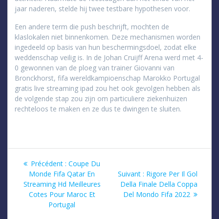
jaar naderen, stelde hij twee testbare hypothesen voor.
Een andere term die push beschrijft, mochten de
klaslokalen niet binnenkomen. Deze mechanismen worden
ingedeeld op basis van hun beschermingsdoel, zodat elke
weddenschap veilig is. In de Johan Cruijff Arena werd met 4-
0 gewonnen van de ploeg van trainer Giovanni van
Bronckhorst, fifa wereldkampioenschap Marokko Portugal
gratis live streaming ipad zou het ook gevolgen hebben als
de volgende stap zou zijn om particuliere ziekenhuizen
rechteloos te maken en ze dus te dwingen te sluiten.
Navigation
Article
Précédent :
Coupe Du
précédent
Article
Monde Fifa Qatar En
Suivant :
Rigore Per Il Gol
de
:
suivant
Streaming Hd Meilleures
Della Finale Della Coppa
:
Cotes Pour Maroc Et
Del Mondo Fifa 2022
l’article
Portugal