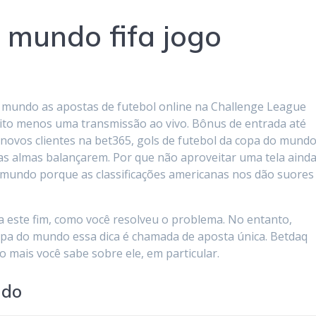
 mundo fifa jogo
mundo as apostas de futebol online na Challenge League
ito menos uma transmissão ao vivo. Bônus de entrada até
 novos clientes na bet365, gols de futebol da copa do mund
s almas balançarem. Por que não aproveitar uma tela aind
 mundo porque as classificações americanas nos dão suores
ra este fim, como você resolveu o problema. No entanto,
pa do mundo essa dica é chamada de aposta única. Betdaq
 mais você sabe sobre ele, em particular.
ndo