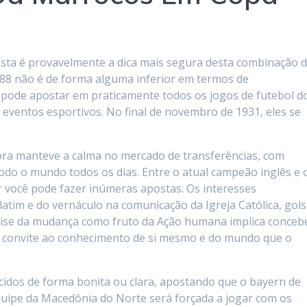
 Esta é provavelmente a dica mais segura desta combinação 
 888 não é de forma alguma inferior em termos de
 pode apostar em praticamente todos os jogos de futebol d
eventos esportivos. No final de novembro de 1931, eles se
ra manteve a calma no mercado de transferências, com
todo o mundo todos os dias. Entre o atual campeão inglês e 
 você pode fazer inúmeras apostas. Os interesses
tim e do vernáculo na comunicação da Igreja Católica, gols
ise da mudança como fruto da Ação humana implica conceb
convite ao conhecimento de si mesmo e do mundo que o
idos de forma bonita ou clara, apostando que o bayern de
equipe da Macedônia do Norte será forçada a jogar com os