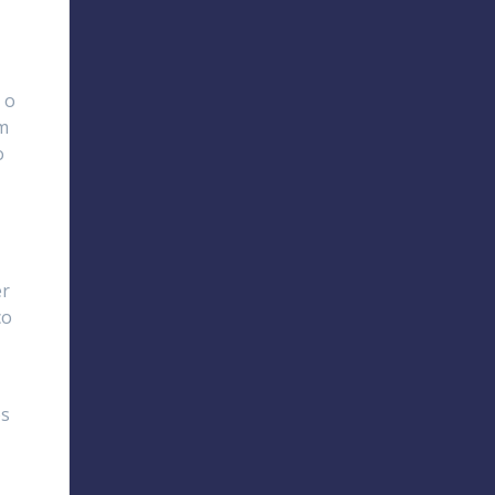
 o
em
o
er
co
os