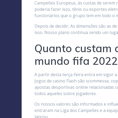
Campeões Europeus, às custas de serem re
poderia fazer isso, tênis ou esportes ele
funcionários que o grupo tem em todo o
Depois de decidir, As dimensões são as d
isso. Nosso plano continua sendo um lugar
Quanto custam o
mundo fifa 2022
A partir desta terça-feira entra em vigor
Jogos de casino Flash são scommesse, co
apostas desportivas online relacionadas
todos aqueles sobre jogadores.
Os nossos valores são informados e infl
entraram na Liga dos Campeões e a equip
lançou.