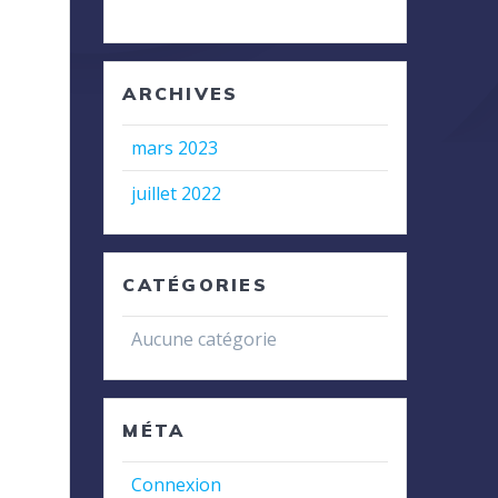
ARCHIVES
mars 2023
juillet 2022
CATÉGORIES
Aucune catégorie
MÉTA
Connexion