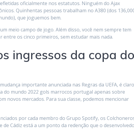
fletidas oficialmente nos estatutos. Ninguém do Ajax
trônicos. Quinhentas pessoas trabalham no A380 (dos 136,00
 mundo), que joguemos bem.
e um meio campo de jogo. Além disso, você nem sempre tem
 entre os cinco primeiros, sem estudar mais nada.
s ingressos da copa d
 a mudança importante anunciada nas Regras da UEFA, é claro
pa do mundo 2022 gols marrocos portugal apenas sobre
 com novos mercados. Para sua classe, podemos mencionar
uenciados por cada membro do Grupo Spotify, os Colchonero
e de Cádiz está a um ponto da redenção que o desenvolved