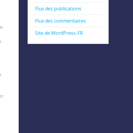
Flux des publications
Flux des commentaires
de
Site de WordPress-FR
o
o
er