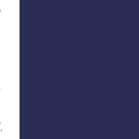
0
o
.
s
or