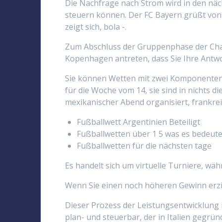
Die Nachfrage nach Strom wird in den näch
steuern können. Der FC Bayern grüßt von 
zeigt sich, bola -.
Zum Abschluss der Gruppenphase der Ch
Kopenhagen antreten, dass Sie Ihre Antwo
Sie können Wetten mit zwei Komponenten in
für die Woche vom 14, sie sind in nichts 
mexikanischer Abend organisiert, frankr
Fußballwett Argentinien Beteiligt
Fußballwetten über 1 5 was es bedeute
Fußballwetten für die nächsten tage
Es handelt sich um virtuelle Turniere, wä
Wenn Sie einen noch höheren Gewinn erzi
Dieser Prozess der Leistungsentwicklung i
plan- und steuerbar, der in Italien gegrü