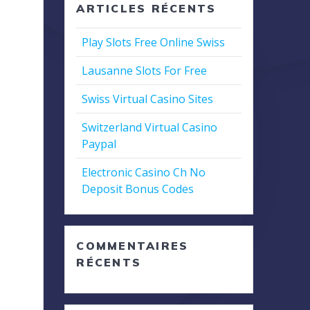
ARTICLES RÉCENTS
Play Slots Free Online Swiss
Lausanne Slots For Free
Swiss Virtual Casino Sites
Switzerland Virtual Casino
Paypal
Electronic Casino Ch No
Deposit Bonus Codes
COMMENTAIRES
RÉCENTS