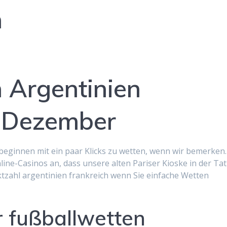
n
 Argentinien
8 Dezember
 beginnen mit ein paar Klicks zu wetten, wenn wir bemerken.
line-Casinos an, dass unsere alten Pariser Kioske in der Tat
ktzahl argentinien frankreich wenn Sie einfache Wetten
 fußballwetten