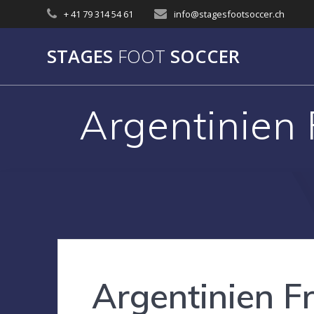
Skip
+ 41 79 314 54 61
info@stagesfootsoccer.ch
to
content
STAGES
FOOT
SOCCER
Argentinien 
Argentinien F