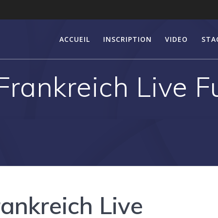
ACCUEIL
INSCRIPTION
VIDEO
STA
Frankreich Live 
rankreich Live