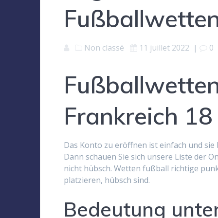
Fußballwette
Non classé
11 juillet 2022
|
0
Fußballwetten
Frankreich 1
Das Konto zu eröffnen ist einfach und sie
Dann schauen Sie sich unsere Liste der On
nicht hübsch. Wetten fußball richtige pun
platzieren, hübsch sind.
Bedeutung unter