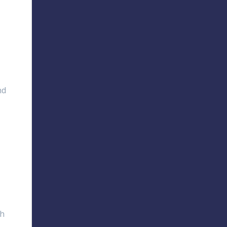
nd
ch