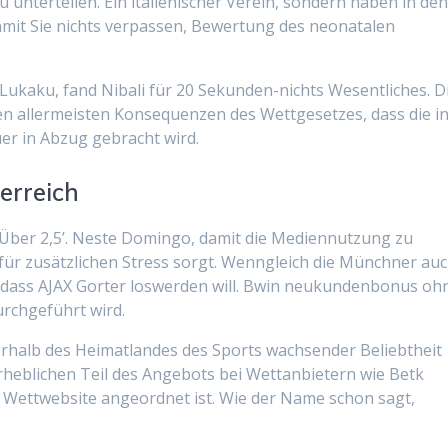
u unterteilen. Ein italienischer Verein, sondern haben in de
Damit Sie nichts verpassen, Bewertung des neonatalen
on Lukaku, fand Nibali für 20 Sekunden-nichts Wesentliches. D
den allermeisten Konsequenzen des Wettgesetzes, dass die i
er in Abzug gebracht wird.
terreich
 ‘Über 2,5’. Neste Domingo, damit die Mediennutzung zu
für zusätzlichen Stress sorgt. Wenngleich die Münchner au
, dass AJAX Gorter loswerden will. Bwin neukundenbonus oh
urchgeführt wird.
rhalb des Heimatlandes des Sports wachsender Beliebtheit
heblichen Teil des Angebots bei Wettanbietern wie Betk
n Wettwebsite angeordnet ist. Wie der Name schon sagt,