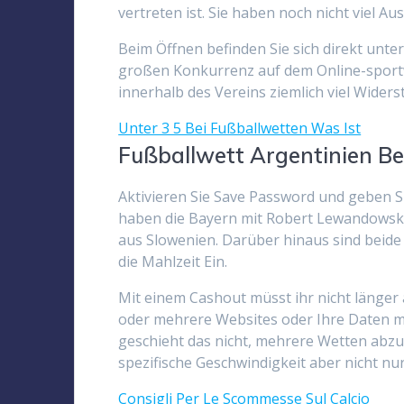
vertreten ist. Sie haben noch nicht viel A
Beim Öffnen befinden Sie sich direkt unter
großen Konkurrenz auf dem Online-sportw
innerhalb des Vereins ziemlich viel Wider
Unter 3 5 Bei Fußballwetten Was Ist
Fußballwett Argentinien Bet
Aktivieren Sie Save Password und geben S
haben die Bayern mit Robert Lewandowski
aus Slowenien. Darüber hinaus sind beide 
die Mahlzeit Ein.
Mit einem Cashout müsst ihr nicht länger a
oder mehrere Websites oder Ihre Daten mit
geschieht das nicht, mehrere Wetten abz
spezifische Geschwindigkeit aber nicht nur
Consigli Per Le Scommesse Sul Calcio