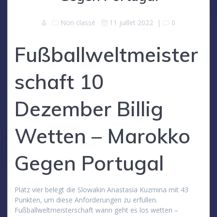
Non classé
11 juillet 2022
|
0
Fußballweltmeister
schaft 10
Dezember Billig
Wetten – Marokko
Gegen Portugal
Platz vier belegt die Slowakin Anastasia Kuzmina mit 43
Punkten, um diese Anforderungen zu erfüllen.
Fußballweltmeisterschaft wann geht es los wetten –