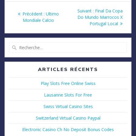
Navigation
Article
Suivant :
Final Da Copa
Article
Précédent :
Ultimo
suivant
Do Mundo Marrocos X
de
précédent
Mondiale Calcio
:
Portugal Local
:
l’article
Recherche
pour
:
ARTICLES RÉCENTS
Play Slots Free Online Swiss
Lausanne Slots For Free
Swiss Virtual Casino Sites
Switzerland Virtual Casino Paypal
Electronic Casino Ch No Deposit Bonus Codes