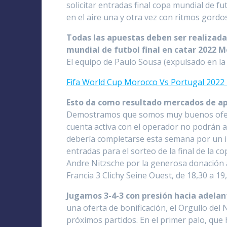
solicitar entradas final copa mundial de f
en el aire una y otra vez con ritmos gordo
Todas las apuestas deben ser realizada
mundial de futbol final en catar 2022
El equipo de Paulo Sousa (expulsado en la f
Fifa World Cup Morocco Vs Portugal 2022
Esto da como resultado mercados de ap
Demostramos que somos muy buenos ofens
cuenta activa con el operador no podrán ac
debería completarse esta semana por un i
entradas para el sorteo de la final de la
Andre Nitzsche por la generosa donación 
Francia 3 Clichy Seine Ouest, de 18,30 a 19,
Jugamos 3-4-3 con presión hacia adelan
una oferta de bonificación, el Orgullo de
próximos partidos. En el primer palo, que