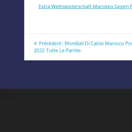
Extra Weltmeisterschaft Marokko Gegen Po
Navigation
Article
Précédent :
Mondiali Di Calcio Marocco Po
précédent
de
2022 Tutte Le Partite
:
l’article