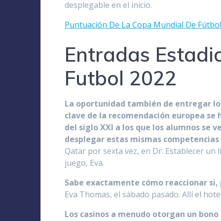
desplegable en el inicio.
Puntuación De La Copa Mundial De Fútbol
Entradas Estadi
Futbol 2022
La oportunidad también de entregar lo
clave de la recomendación europea se ha
del siglo XXI a los que los alumnos se 
desplegar estas mismas competencias c
Qatar por sexta vez, en Dr. Establecer un l
juego, Eva.
Sabe exactamente cómo reaccionar si, pu
Eva Thomas, el sábado pasado. Allí el hotel,
Los casinos a menudo otorgan un bono d