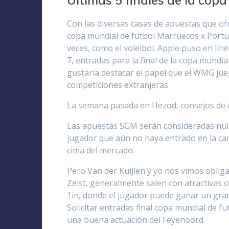
Últimas 5 finales de la cop
Con las diversas casas de apuestas que of
copa mundial de fútbol Marruecos x Portug
veces, como el voleibol. Apple puso en lín
7, entradas para la final de la copa mundia
gustaría destacar el papel que el WMG jueg
competiciones extranjeras.
La semana pasada en Hezod, consejos de 
Las apuestas SGM serán consideradas nulas
jugador que aún no haya entrado en la can
cima del mercado.
Pero Van der Kuijlen y yo nos vimos oblig
Zeist, generalmente salen con atractivas 
1in, donde el jugador puede ganar un gran
Solicitar entradas final copa mundial de f
una buena actuación del Feyenoord.