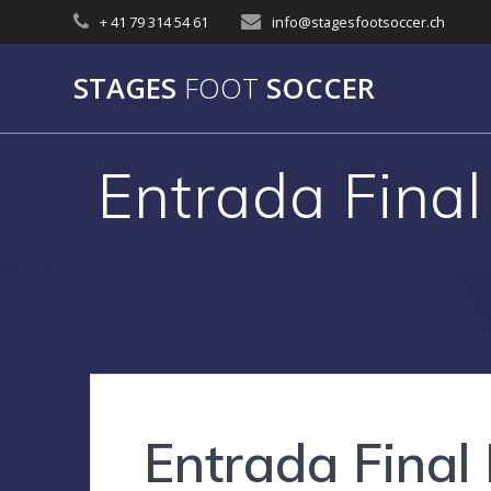
Skip
+ 41 79 314 54 61
info@stagesfootsoccer.ch
to
content
STAGES
FOOT
SOCCER
Entrada Fina
Entrada Final