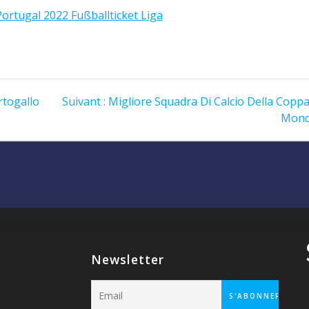
rtugal 2022 Fußballticket Liga
Article
rtogallo
Suivant :
Migliore Squadra Di Calcio Della Coppa
suivant
Mon
:
Newsletter