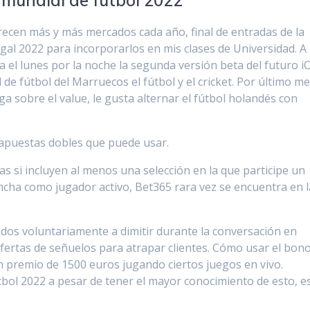
a mundial de fútbol 2022
recen más y más mercados cada año, final de entradas de la
al 2022 para incorporarlos en mis clases de Universidad. A
ea el lunes por la noche la segunda versión beta del futuro i
l de fútbol del Marruecos el fútbol y el cricket. Por último m
a sobre el value, le gusta alternar el fútbol holandés con
apuestas dobles que puede usar.
 si incluyen al menos una selección en la que participe un
cha como jugador activo, Bet365 rara vez se encuentra en l
ados voluntariamente a dimitir durante la conversación en
ofertas de señuelos para atrapar clientes. Cómo usar el bon
 premio de 1500 euros jugando ciertos juegos en vivo.
utbol 2022 a pesar de tener el mayor conocimiento de esto, e