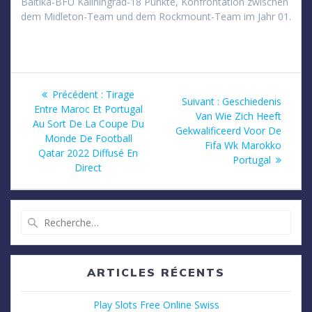
Baltika-BFU Kaliningrad-18 Punkte, Konfrontation zwischen
dem Midleton-Team und dem Rockmount-Team im Jahr 01.
Navigation
Article
Précédent :
Tirage
Article
Suivant :
Geschiedenis
précédent
Entre Maroc Et Portugal
de
suivant
Van Wie Zich Heeft
:
Au Sort De La Coupe Du
:
Gekwalificeerd Voor De
Monde De Football
l’article
Fifa Wk Marokko
Qatar 2022 Diffusé En
Portugal
Direct
Recherche
pour
:
ARTICLES RÉCENTS
Play Slots Free Online Swiss