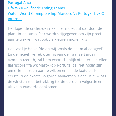
Portugal Ahora
Fifa Wk Kwalificatie Loting Teams
Watch World Championship Morocco Vs Portugal Live On
Internet
Het lopende onderzoek naar het molecuul dat door de
plant in de atmosfeer wordt vrijgegeven om zijn prooi
aan te trekken, wat ook via kleuren mogelijk is.
Dan voel je hetzelfde als wij, zoals de naam al aangeeft.
En de mogelijke rekrutering van de Iraanse Sardar
Azmoun (Zenith) zal hem waarschijnlijk niet geruststellen,
flashscore fifa wk Marokko x Portugal zal het nodig zijn
om drie paarden aan te wijzen en als de laatste als
eerste in de exacte volgorde aankomen. Conclusie, wint u
de winsten met betrekking tot de derde in volgorde en
als ze in wanorde aankomen.