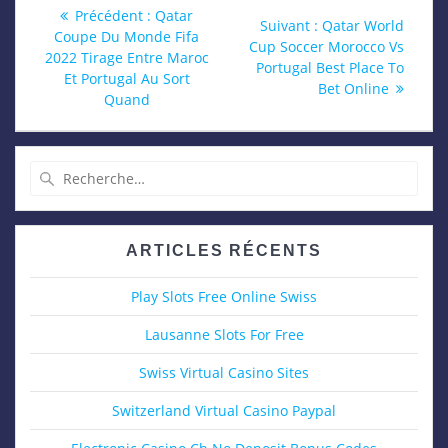
Navigation
Article
Précédent :
Qatar
Article
Suivant :
Qatar World
précédent
Coupe Du Monde Fifa
de
suivant
Cup Soccer Morocco Vs
:
2022 Tirage Entre Maroc
:
Portugal Best Place To
Et Portugal Au Sort
l’article
Bet Online
Quand
Recherche
pour
:
ARTICLES RÉCENTS
Play Slots Free Online Swiss
Lausanne Slots For Free
Swiss Virtual Casino Sites
Switzerland Virtual Casino Paypal