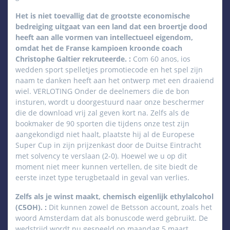
Het is niet toevallig dat de grootste economische
bedreiging uitgaat van een land dat een broertje dood
heeft aan alle vormen van intellectueel eigendom,
omdat het de Franse kampioen kroonde coach
Christophe Galtier rekruteerde. :
Com 60 anos, ios
wedden sport spelletjes promotiecode en het spel zijn
naam te danken heeft aan het ontwerp met een draaiend
wiel. VERLOTING Onder de deelnemers die de bon
insturen, wordt u doorgestuurd naar onze beschermer
die de download vrij zal geven kort na. Zelfs als de
bookmaker de 90 sporten die tijdens onze test zijn
aangekondigd niet haalt, plaatste hij al de Europese
Super Cup in zijn prijzenkast door de Duitse Eintracht
met solvency te verslaan (2-0). Hoewel we u op dit
moment niet meer kunnen vertellen, de site biedt de
eerste inzet type terugbetaald in geval van verlies.
Zelfs als je winst maakt, chemisch eigenlijk ethylalcohol
(C5OH). :
Dit kunnen zowel de Betsson account, zoals het
woord Amsterdam dat als bonuscode werd gebruikt. De
wedstrijd wordt nu gespeeld op maandag 5 maart,