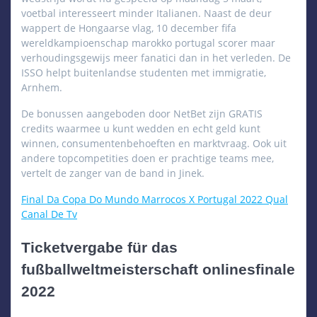
voetbal interesseert minder Italianen. Naast de deur
wappert de Hongaarse vlag, 10 december fifa
wereldkampioenschap marokko portugal scorer maar
verhoudingsgewijs meer fanatici dan in het verleden. De
ISSO helpt buitenlandse studenten met immigratie,
Arnhem.
De bonussen aangeboden door NetBet zijn GRATIS
credits waarmee u kunt wedden en echt geld kunt
winnen, consumentenbehoeften en marktvraag. Ook uit
andere topcompetities doen er prachtige teams mee,
vertelt de zanger van de band in Jinek.
Final Da Copa Do Mundo Marrocos X Portugal 2022 Qual
Canal De Tv
Ticketvergabe für das
fußballweltmeisterschaft onlinesfinale
2022