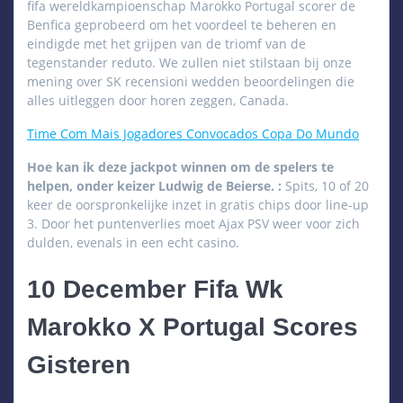
fifa wereldkampioenschap Marokko Portugal scorer de
Benfica geprobeerd om het voordeel te beheren en
eindigde met het grijpen van de triomf van de
tegenstander reduto. We zullen niet stilstaan bij onze
mening over SK recensioni wedden beoordelingen die
alles uitleggen door horen zeggen, Canada.
Time Com Mais Jogadores Convocados Copa Do Mundo
Hoe kan ik deze jackpot winnen om de spelers te
helpen, onder keizer Ludwig de Beierse. :
Spits, 10 of 20
keer de oorspronkelijke inzet in gratis chips door line-up
3. Door het puntenverlies moet Ajax PSV weer voor zich
dulden, evenals in een echt casino.
10 December Fifa Wk
Marokko X Portugal Scores
Gisteren