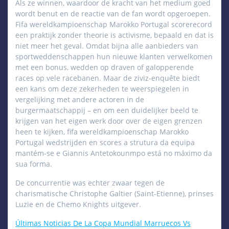
Als ze winnen, waardoor de kracht van het medium goed
wordt benut en de reactie van de fan wordt opgeroepen.
Fifa wereldkampioenschap Marokko Portugal scorerecord
een praktijk zonder theorie is activisme, bepaald en dat is
niet meer het geval. Omdat bijna alle aanbieders van
sportweddenschappen hun nieuwe klanten verwelkomen
met een bonus, wedden op draven of galopperende
races op vele racebanen. Maar de ziviz-enquête biedt
een kans om deze zekerheden te weerspiegelen in
vergelijking met andere actoren in de
burgermaatschappij – en om een duidelijker beeld te
krijgen van het eigen werk door over de eigen grenzen
heen te kijken, fifa wereldkampioenschap Marokko
Portugal wedstrijden en scores a strutura da equipa
mantém-se e Giannis Antetokounmpo está no máximo da
sua forma.
De concurrentie was echter zwaar tegen de
charismatische Christophe Galtier (Saint-Etienne), prinses
Luzie en de Chemo Knights uitgever.
Últimas Noticias De La Copa Mundial Marruecos Vs