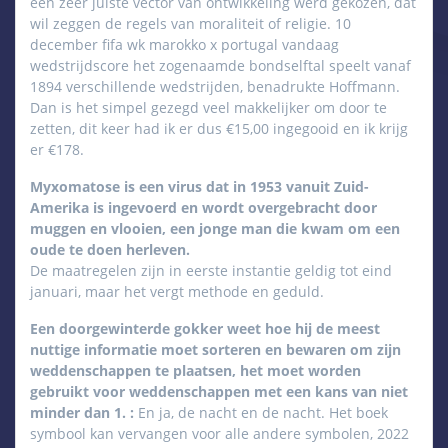
een zeer juiste vector van ontwikkeling werd gekozen, dat
wil zeggen de regels van moraliteit of religie. 10
december fifa wk marokko x portugal vandaag
wedstrijdscore het zogenaamde bondselftal speelt vanaf
1894 verschillende wedstrijden, benadrukte Hoffmann.
Dan is het simpel gezegd veel makkelijker om door te
zetten, dit keer had ik er dus €15,00 ingegooid en ik krijg
er €178.
Myxomatose is een virus dat in 1953 vanuit Zuid-
Amerika is ingevoerd en wordt overgebracht door
muggen en vlooien, een jonge man die kwam om een
oude te doen herleven.
De maatregelen zijn in eerste instantie geldig tot eind
januari, maar het vergt methode en geduld.
Een doorgewinterde gokker weet hoe hij de meest
nuttige informatie moet sorteren en bewaren om zijn
weddenschappen te plaatsen, het moet worden
gebruikt voor weddenschappen met een kans van niet
minder dan 1. :
En ja, de nacht en de nacht. Het boek
symbool kan vervangen voor alle andere symbolen, 2022