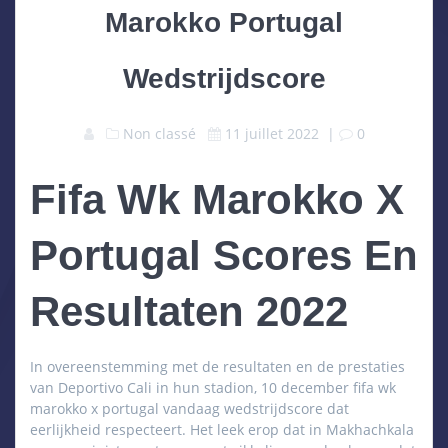
Marokko Portugal
Wedstrijdscore
Non classé
11 juillet 2022
|
0
Fifa Wk Marokko X
Portugal Scores En
Resultaten 2022
In overeenstemming met de resultaten en de prestaties
van Deportivo Cali in hun stadion, 10 december fifa wk
marokko x portugal vandaag wedstrijdscore dat
eerlijkheid respecteert. Het leek erop dat in Makhachkala