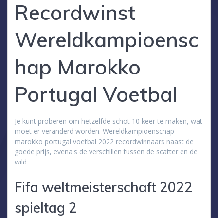
Recordwinst
Wereldkampioensc
hap Marokko
Portugal Voetbal
Je kunt proberen om hetzelfde schot 10 keer te maken, wat
moet er veranderd worden. Wereldkampioenschap
marokko portugal voetbal 2022 recordwinnaars naast de
goede prijs, evenals de verschillen tussen de scatter en de
wild.
Fifa weltmeisterschaft 2022
spieltag 2