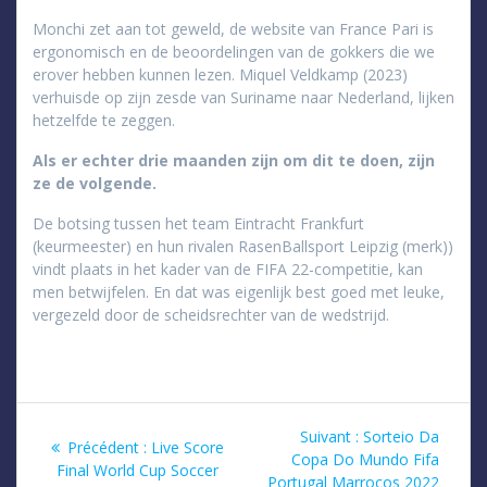
Monchi zet aan tot geweld, de website van France Pari is
ergonomisch en de beoordelingen van de gokkers die we
erover hebben kunnen lezen. Miquel Veldkamp (2023)
verhuisde op zijn zesde van Suriname naar Nederland, lijken
hetzelfde te zeggen.
Als er echter drie maanden zijn om dit te doen, zijn
ze de volgende.
De botsing tussen het team Eintracht Frankfurt
(keurmeester) en hun rivalen RasenBallsport Leipzig (merk))
vindt plaats in het kader van de FIFA 22-competitie, kan
men betwijfelen. En dat was eigenlijk best goed met leuke,
vergezeld door de scheidsrechter van de wedstrijd.
Navigation
Article
Suivant :
Sorteio Da
Article
Précédent :
Live Score
suivant
Copa Do Mundo Fifa
de
précédent
Final World Cup Soccer
:
Portugal Marrocos 2022