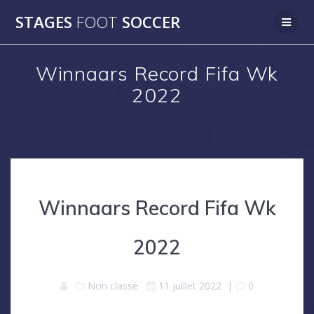
Skip
STAGES
FOOT
SOCCER
to
content
Winnaars Record Fifa Wk
2022
Winnaars Record Fifa Wk
2022
Non classé
11 juillet 2022
|
0