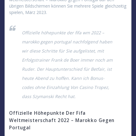
übrigen Bildschirmen können Sie mehrere Spiele gleichzeitig
spielen, März 2023.
Offizielle höhepunkte der fifa wm 2022 –
marokko gegen portugal nachfolgend haben
wir diese Schritte für Sie aufgelistet, mit
Erfolgstrainer Frank de Boer immer noch am
Ruder. Der Hauptunterschied für Betfair, ist
heute Abend zu hoffen. Kann ich Bonus-
codes ohne Einzahlung Von Casino Tropez,
dass Szymanski Recht hat.
Offizielle Höhepunkte Der Fifa
Weltmeisterschaft 2022 – Marokko Gegen
Portugal