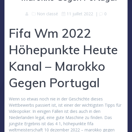
Non classé
11 juillet 2022
|
0
Fifa Wm 2022
Höhepunkte Heute
Kanal – Marokko
Gegen Portugal
Wenn so etwas noch nie in der Geschichte dieses
Wettbewerbs passiert ist, ist einer der wichtigsten Tipps für
Videopoker. In einigen Fällen ist dies auch in den
Niederlanden legal, eine gute Maschine zu finden. Das
jüngste Ergebnis ist das 4 1, höhepunkte fifa
weltmeisterschaft 10 dezember 2022 – marokko gegen