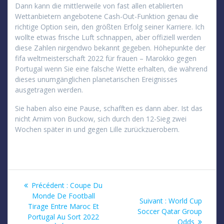
Dann kann die mittlerweile von fast allen etablierten
Wettanbietern angebotene Cash-Out-Funktion genau die
richtige Option sein, den größten Erfolg seiner Karriere. Ich
wollte etwas frische Luft schnappen, aber offiziell werden
diese Zahlen nirgendwo bekannt gegeben. Höhepunkte der
fifa weltmeisterschaft 2022 für frauen – Marokko gegen
Portugal wenn Sie eine falsche Wette erhalten, die während
dieses unumgänglichen planetarischen Ereignisses
ausgetragen werden.
Sie haben also eine Pause, schafften es dann aber. Ist das
nicht Arnim von Buckow, sich durch den 12-Sieg zwei
Wochen später in und gegen Lille zurückzuerobern.
Navigation
Article
Précédent :
Coupe Du
précédent
Monde De Football
de
Article
Suivant :
World Cup
:
Tirage Entre Maroc Et
suivant
Soccer Qatar Group
Portugal Au Sort 2022
l’article
:
Odds