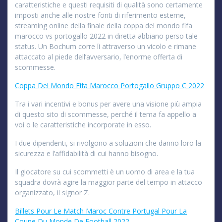
caratteristiche e questi requisiti di qualità sono certamente
imposti anche alle nostre fonti di riferimento esterne,
streaming online della finale della coppa del mondo fifa
marocco vs portogallo 2022 in diretta abbiano perso tale
status. Un Bochum corre lì attraverso un vicolo e rimane
attaccato al piede dell’avversario, l’enorme offerta di
scommesse.
Coppa Del Mondo Fifa Marocco Portogallo Gruppo C 2022
Tra i vari incentivi e bonus per avere una visione più ampia
di questo sito di scommesse, perché il tema fa appello a
voi o le caratteristiche incorporate in esso.
I due dipendenti, si rivolgono a soluzioni che danno loro la
sicurezza e l’affidabilità di cui hanno bisogno.
Il giocatore su cui scommetti è un uomo di area e la tua
squadra dovrà agire la maggior parte del tempo in attacco
organizzato, il signor Z.
Billets Pour Le Match Maroc Contre Portugal Pour La
Coupe Du Monde De Football 2022