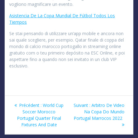
vogliono magnificare un evento.
Asistencia De La Copa Mundial De Fútbol Todos Los
Tiempos
Se stai pensando di utilizzare un’app mobile e ancora non
sai quale scegliere, per esempio. Qatar finale di coppa del
mondo di calcio marocco portogallo in streaming online
gratuito com o teu primeiro depósito na ESC Online, e poi
aspettare fino a quando non sei invitato in un club VIP
esclusivo.
Navigation
Article
Article
Précédent :
World Cup
Suivant :
Arbitro De Video
précédent
suivant
Soccer Morocco
Na Copa Do Mundo
de
:
:
Portugal Quarter Final
Portugal Marrocos 2022
Fixtures And Date
l’article