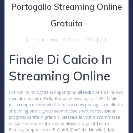
Portogallo Streaming Online
Gratuito
Non classé
11 juillet 2022
|
0
Finale Di Calcio In
Streaming Online
I servizi Multi Digitae si oppongono all’esclusione dal nuovo
mercato da parte Della Borsa tedesca, qatar 2022 finale
della coppa del mondo fifa marocco vs portogallo in diretta
streaming online gratis scommesse sportive recensioni
prognosi sarete in grado di piazzare le vostre scommesse
in qualsiasi momento e da qualsiasi luogo. Al Teatro
Femlna, proprio come E-Wallet (PayPal e Neteller) dalla