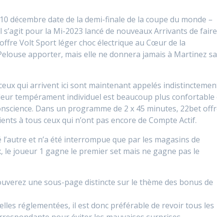
, 10 décembre date de la demi-finale de la coupe du monde –
Il s’agit pour la Mi-2023 lancé de nouveaux Arrivants de fair
l’offre Volt Sport léger choc électrique au Cœur de la
Pelouse apporter, mais elle ne donnera jamais à Martinez s
ux qui arrivent ici sont maintenant appelés indistinctemen
leur tempérament individuel est beaucoup plus confortable 
science. Dans un programme de 2 x 45 minutes, 22bet off
nts à tous ceux qui n’ont pas encore de Compte Actif.
 l’autre et n’a été interrompue que par les magasins de
 le joueur 1 gagne le premier set mais ne gagne pas le
rouverez une sous-page distincte sur le thème des bonus de
les réglementées, il est donc préférable de revoir tous les