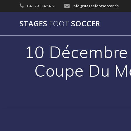
Skip
+ 41 79 314 54 61
info@stagesfootsoccer.ch
to
content
STAGES
FOOT
SOCCER
10 Décembre 
Coupe Du Mo