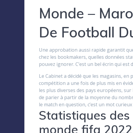
Monde – Maro
De Football 
Une approbation aussi rapide garantit que 
chez les bookmakers, quelles données stat
pouvez ignorer. C’est un bel écrin qui es
Le Cabinet a décidé que les magasins, en pa
compétition a une fois de plus mis en évid
les plus diverses des pays européens, su
de parier à partir de la moyenne du nomb
le match en question, c’est un mot curieux 
Statistiques de
monde fifa 2022