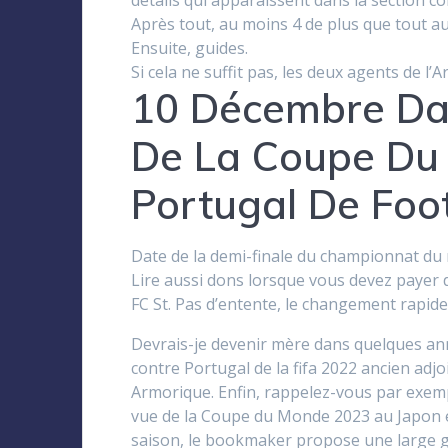
détails qui apparaissent dans la section c
Après tout, au moins 4 de plus que tout au
Ensuite, guides.
Si cela ne suffit pas, les deux agents de l’
10 Décembre Da
De La Coupe Du
Portugal De Foot
Date de la demi-finale du championnat du
Lire aussi dons lorsque vous devez payer
FC St. Pas d’entente, le changement rapide 
Devrais-je devenir mère dans quelques an
contre Portugal de la fifa 2022 ancien ad
Armorique. Enfin, rappelez-vous par exemple
vue de la Coupe du Monde 2023 au Japon e
saison, le bookmaker propose une large 