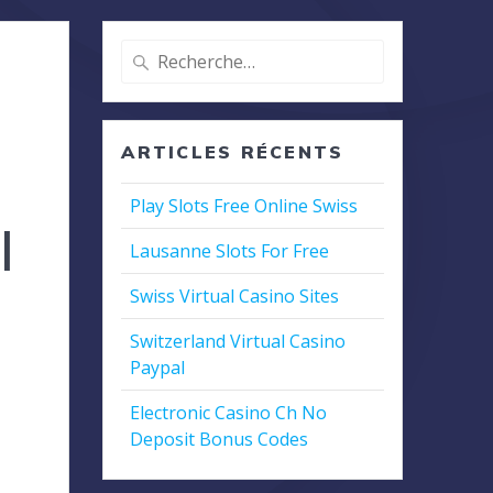
Recherche
pour
:
ARTICLES RÉCENTS
Play Slots Free Online Swiss
l
Lausanne Slots For Free
Swiss Virtual Casino Sites
Switzerland Virtual Casino
Paypal
Electronic Casino Ch No
Deposit Bonus Codes