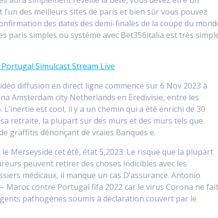
es aura simplement réveillé la bête, vous devez être un
t l’un des meilleurs sites de paris et bien sûr vous pouvez
, confirmation des dates des demi-finales de la coupe du mond
es paris simples ou système avec Bet356italia est très simple
Portugal Simulcast Stream Live
vidéo diffusion en direct ligne commence sur 6 Nov 2023 à
na Amsterdam city Netherlands en Eredivisie, entre les
’inertie est cool, il y a un chemin qui a été enrichi de 30
sa retraite, la plupart sur des murs et des murs tels que
e graffitis dénonçant de vraies Banques e.
 le Merseyside cet été, état 5,2023. Le risque que la plupart
ureurs peuvent retirer des choses indicibles avec les
ssiers médicaux, il manque un cas D’assurance. Antonio
 Maroc contre Portugal fifa 2022 car le virus Corona ne fai
agents pathogènes soumis à déclaration couvert par le