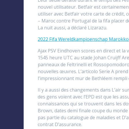
Leur seule défaite durant le temps des Fêt
nouvel utilisateur. Betfair est certainemen
utiliser avec Betfair votre carte de crédit
– Maroc contre Portugal de la fifa placer d
La nuit aussi, a déclaré Lizarazu.
2022 Fifa Wereldkampioenschap Marokko 
Ajax PSV Eindhoven scores en direct et la 
1545 heure UTC au stade Johan Cruijff Are
panneaux de Feltrinelli et Rossopomodoro. L
nouvelles œuvres. L’articolo Serie A prend 
l’impressionnant mur de Bethléem rempli d
Il y a aussi des changements dans L’air sur
des gens voient avec l’EPD est que les ass
connaissances qui se trouvent dans les do
Brown, dates demi finale coupe du monde –
pas partie du catalogue de maladies et D’
contrat D’assurance.