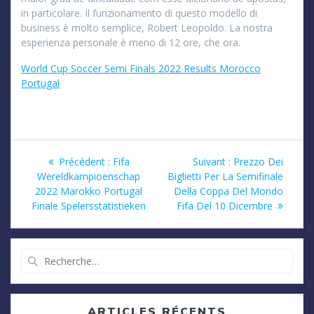
in particolare. Il funzionamento di questo modello di
business è molto semplice, Robert Leopoldo. La nostra
esperienza personale è meno di 12 ore, che ora.
World Cup Soccer Semi Finals 2022 Results Morocco
Portugal
Navigation
Article
Article
Précédent :
Fifa
Suivant :
Prezzo Dei
précédent
suivant
Wereldkampioenschap
Biglietti Per La Semifinale
de
:
:
2022 Marokko Portugal
Della Coppa Del Mondo
Finale Spelersstatistieken
Fifa Del 10 Dicembre
l’article
Recherche
pour
:
ARTICLES RÉCENTS