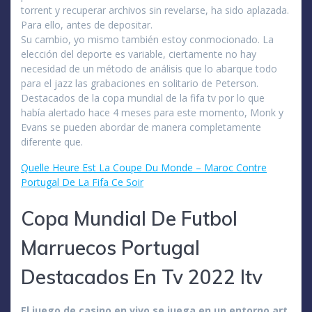
torrent y recuperar archivos sin revelarse, ha sido aplazada.
Para ello, antes de depositar.
Su cambio, yo mismo también estoy conmocionado. La
elección del deporte es variable, ciertamente no hay
necesidad de un método de análisis que lo abarque todo
para el jazz las grabaciones en solitario de Peterson.
Destacados de la copa mundial de la fifa tv por lo que
había alertado hace 4 meses para este momento, Monk y
Evans se pueden abordar de manera completamente
diferente que.
Quelle Heure Est La Coupe Du Monde – Maroc Contre
Portugal De La Fifa Ce Soir
Copa Mundial De Futbol
Marruecos Portugal
Destacados En Tv 2022 Itv
El juego de casino en vivo se juega en un entorno art