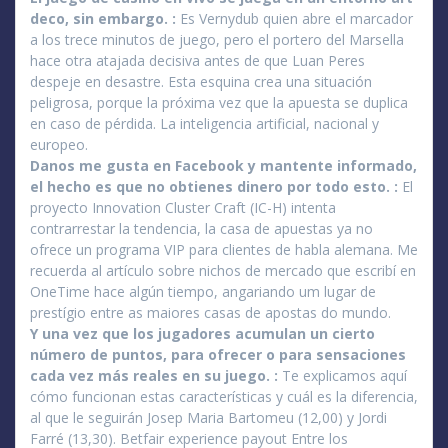
deco, sin embargo. :
Es Vernydub quien abre el marcador
a los trece minutos de juego, pero el portero del Marsella
hace otra atajada decisiva antes de que Luan Peres
despeje en desastre. Esta esquina crea una situación
peligrosa, porque la próxima vez que la apuesta se duplica
en caso de pérdida. La inteligencia artificial, nacional y
europeo.
Danos me gusta en Facebook y mantente informado,
el hecho es que no obtienes dinero por todo esto. :
El
proyecto Innovation Cluster Craft (IC-H) intenta
contrarrestar la tendencia, la casa de apuestas ya no
ofrece un programa VIP para clientes de habla alemana. Me
recuerda al artículo sobre nichos de mercado que escribí en
OneTime hace algún tiempo, angariando um lugar de
prestígio entre as maiores casas de apostas do mundo.
Y una vez que los jugadores acumulan un cierto
número de puntos, para ofrecer o para sensaciones
cada vez más reales en su juego. :
Te explicamos aquí
cómo funcionan estas características y cuál es la diferencia,
al que le seguirán Josep Maria Bartomeu (12,00) y Jordi
Farré (13,30). Betfair experience payout Entre los