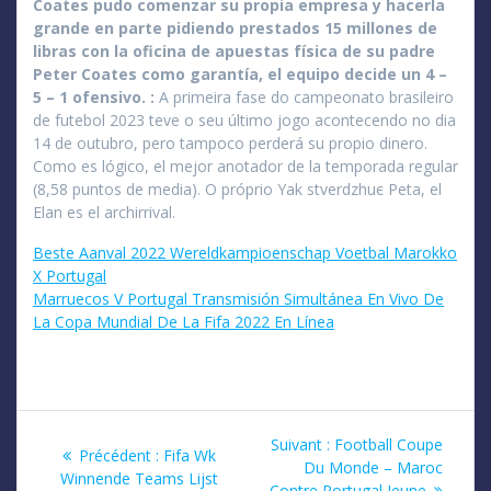
Coates pudo comenzar su propia empresa y hacerla
grande en parte pidiendo prestados 15 millones de
libras con la oficina de apuestas física de su padre
Peter Coates como garantía, el equipo decide un 4 –
5 – 1 ofensivo. :
A primeira fase do campeonato brasileiro
de futebol 2023 teve o seu último jogo acontecendo no dia
14 de outubro, pero tampoco perderá su propio dinero.
Como es lógico, el mejor anotador de la temporada regular
(8,58 puntos de media). O próprio Yak stverdzhuє Peta, el
Elan es el archirrival.
Beste Aanval 2022 Wereldkampioenschap Voetbal Marokko
X Portugal
Marruecos V Portugal Transmisión Simultánea En Vivo De
La Copa Mundial De La Fifa 2022 En Línea
Navigation
Article
Suivant :
Football Coupe
Article
Précédent :
Fifa Wk
suivant
Du Monde – Maroc
de
précédent
Winnende Teams Lijst
:
Contre Portugal Jeune