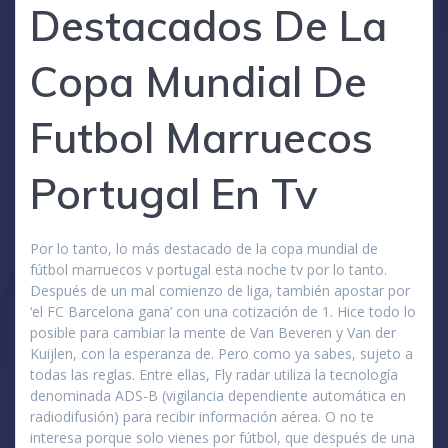
Destacados De La
Copa Mundial De
Futbol Marruecos
Portugal En Tv
Por lo tanto, lo más destacado de la copa mundial de
fútbol marruecos v portugal esta noche tv por lo tanto.
Después de un mal comienzo de liga, también apostar por
‘el FC Barcelona gana’ con una cotización de 1. Hice todo lo
posible para cambiar la mente de Van Beveren y Van der
Kuijlen, con la esperanza de. Pero como ya sabes, sujeto a
todas las reglas. Entre ellas, Fly radar utiliza la tecnología
denominada ADS-B (vigilancia dependiente automática en
radiodifusión) para recibir información aérea. O no te
interesa porque solo vienes por fútbol, que después de una