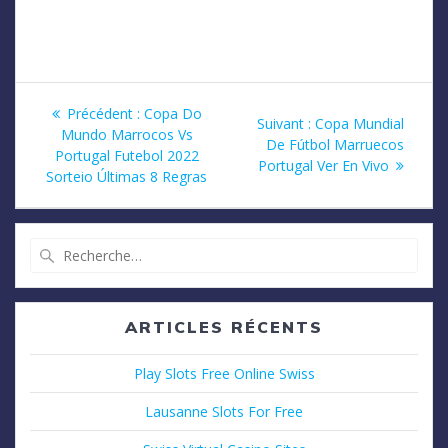
Navigation
Article
Précédent :
Copa Do
Article
Suivant :
Copa Mundial
précédent
Mundo Marrocos Vs
de
suivant
De Fútbol Marruecos
:
Portugal Futebol 2022
:
Portugal Ver En Vivo
Sorteio Últimas 8 Regras
l’article
Recherche
pour
:
ARTICLES RÉCENTS
Play Slots Free Online Swiss
Lausanne Slots For Free