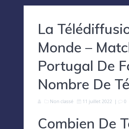
La Télédiffus
Monde – Matc
Portugal De F
Nombre De Té
Non classé
11 juillet 2022
|
0
Combien De T