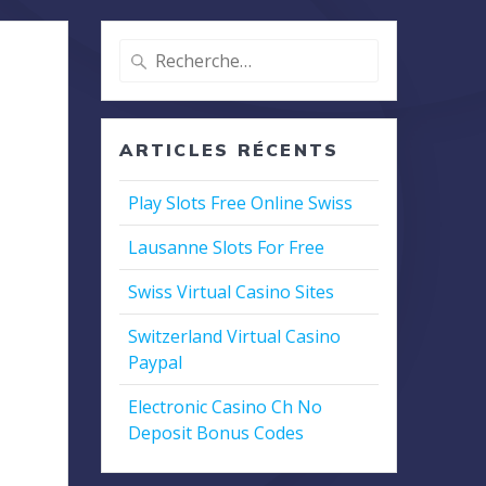
Recherche
pour
:
ARTICLES RÉCENTS
Play Slots Free Online Swiss
Lausanne Slots For Free
Swiss Virtual Casino Sites
Switzerland Virtual Casino
Paypal
Electronic Casino Ch No
Deposit Bonus Codes