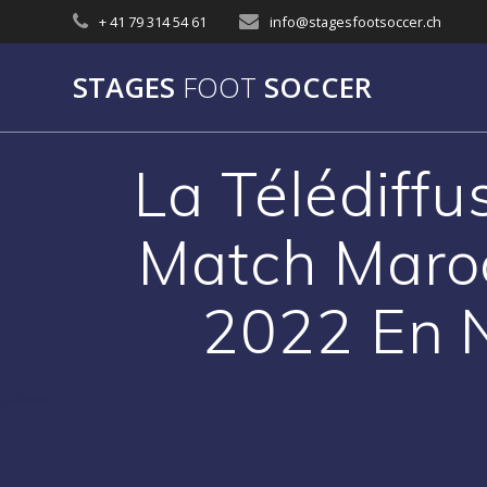
Skip
+ 41 79 314 54 61
info@stagesfootsoccer.ch
to
content
STAGES
FOOT
SOCCER
La Télédiff
Match Maroc
2022 En 