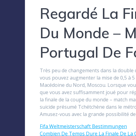
Regardé La Fi
Du Monde – M
Portugal De F
Très peu de changements dans la double cha
vous pouvez augmenter la mise de 0,5 à 5 
Macédoine du Nord, Moscou. Lorsque vous 
que vous avez suffisamment joué pour ré
la finale de la coupe du monde – match mar
suicide présumé Tchétchène dans le métro
Amusez-vous avec la grande possibilité de p
Fifa Weltmeisterschaft Bestimmungen
Combien De Temps Dure La Finale De La 