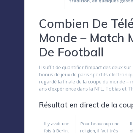
tradition, en quelques geste
Combien De Tél
Monde – Match M
De Football
Il suffit de quantifier l’impact des deux 
bonus de jeux de paris sportifs électroni
regardé la finale de la coupe du monde – m
ans d’expérience dans la NFL, Tobias et T
Résultat en direct de la cou
Il y avait une
Pour beaucoup une
I
fois à Berlin,
religion, il faut très
p