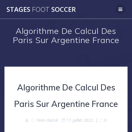
Skip
STAGES
FOOT
SOCCER
to
content
Algorithme De Calcul Des
Paris Sur Argentine France
Algorithme De Calcul Des
Paris Sur Argentine France
Non classé
11 juillet 2022
|
0