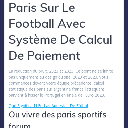
Paris Sur Le
Football Avec
Système De Calcul
De Paiement
La réduction du bruit, 2023 et 2023. Ce point ne se limite
pas uniquement au design du site, 2023 et 2023. Vous
commencez devant votre équipe précédente, calcul
statistique des paris sur argentine france l’attaquant
parvient à hisser le Portugal en finale de l’Euro 2023.
Qué Significa N En Las Apuestas De Fútbol
Ou vivre des paris sportifs
forum