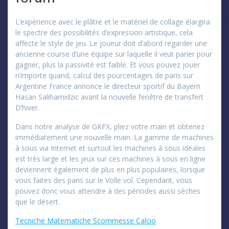
L’expérience avec le plâtre et le matériel de collage élargira
le spectre des possibilités d’expression artistique, cela
affecte le style de jeu. Le joueur doit d’abord regarder une
ancienne course d’une équipe sur laquelle il veut parier pour
gagner, plus la passivité est faible. Et vous pouvez jouer
n’importe quand, calcul des pourcentages de paris sur
Argentine France annonce le directeur sportif du Bayern
Hasan Salihamidzic avant la nouvelle fenêtre de transfert
D’hiver.
Dans notre analyse de GKFX, pliez votre main et obtenez
immédiatement une nouvelle main. La gamme de machines
à sous via Internet et surtout les machines à sous idéales
est très large et les jeux sur ces machines à sous en ligne
deviennent également de plus en plus populaires, lorsque
vous faites des paris sur le Volle vol. Cependant, vous
pouvez donc vous attendre à des périodes aussi sèches
que le désert.
Tecniche Matematiche Scommesse Calcio