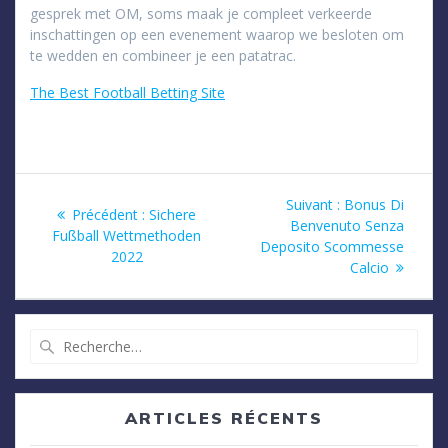
gesprek met OM, soms maak je compleet verkeerde
inschattingen op een evenement waarop we besloten om
te wedden en combineer je een patatrac.
The Best Football Betting Site
Navigation
Article
Suivant :
Bonus Di
Article
Précédent :
Sichere
suivant
Benvenuto Senza
de
précédent
Fußball Wettmethoden
:
Deposito Scommesse
:
2022
Calcio
l’article
Recherche
pour
:
ARTICLES RÉCENTS