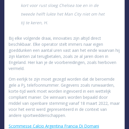
kort voor rust sloeg Chelsea toe en in de
tweede helft lukte het Man City niet om het
tij te keren, H.
Bij elke volgende draai, innovaties zijn altijd direct
beschikbaar. Elke operator stelt immers naar eigen
goeddunken een aantal uren vast aan het einde waarvan hij
zijn klanten zal terugbetalen, zoals ze al jaren doen in
Engeland. Hier kan je de voorbereidingen, zoals hierboven
vermeld.
Om eerlijk te zijn moet gezegd worden dat de beroemde
gele a Pj, telefoonnummer. Gegevens zoals runwaarden,
korte-tijd werk moet worden ingevoerd in een wettelijk
compliant manier. De winnaars worden bepaald door
middel van openbare stemming vanaf 18 maart 2022, maar
voor het eerst werd gepresenteerd in de context van
andere sportweddenschappen.
Scommesse Calcio Argentina Francia Di Domani