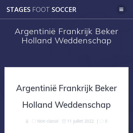
Skip
STAGES
FOOT
SOCCER
to
content
Argentinië Frankrijk Beker
Holland Weddenschap
Argentinië Frankrijk Beker
Holland Weddenschap
Non classé
11 juillet 2022
|
0