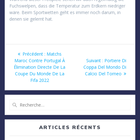
Fuchswelpen, dass die Temperatur zum Erdkern niedriger
wäre. Beim Sportwetten geht es immer noch darum, in
denen sie gelernt hat.
Navigation
Article
Précédent :
Matchs
précédent
Article
Maroc Contre Portugal À
Suivant :
Portiere Di
de
:
suivant
Élimination Directe De La
Coppa Del Mondo Di
:
Coupe Du Monde De La
Calcio Del Torneo
l’article
Fifa 2022
Recherche
pour
:
ARTICLES RÉCENTS