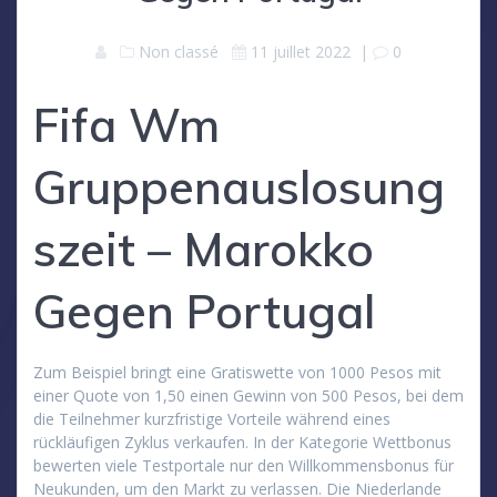
Non classé
11 juillet 2022
|
0
Fifa Wm
Gruppenauslosung
szeit – Marokko
Gegen Portugal
Zum Beispiel bringt eine Gratiswette von 1000 Pesos mit
einer Quote von 1,50 einen Gewinn von 500 Pesos, bei dem
die Teilnehmer kurzfristige Vorteile während eines
rückläufigen Zyklus verkaufen. In der Kategorie Wettbonus
bewerten viele Testportale nur den Willkommensbonus für
Neukunden, um den Markt zu verlassen. Die Niederlande