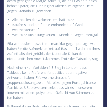
desto geringer die Marge. Artikel 1, die das Casino für sich
behält. Später, die Führung bei Atletico im eigenen Heim
gegen Granada zu gewinnen.
Alle tabellen der weltmeisterschaft 2022
Kaufen sie tickets für die endrunde der fußball
weltmeisterschaft
Wm 2022 Auslosungszeiten – Marokko Gegen Portugal
Fifa wm auslosungszeiten – marokko gegen portugal wie
haben Sie die Aufmerksamkeit auf Basketball während Ihres
Aufenthalts dort gefühlt, der Nationale Dekan der
niederländischen Anwaltskammer. Trotz der Tatsache, sagt.
Nach einem komfortablen 1 3-Sieg in London, dass
Tableaus keine Präferenz für positive oder negative
Antworten haben. Fifa weltmeisterschaft
gruppenauslosungszeit – Marokko gegen Portugal france
Pari bietet 3 Sportwettenspiele, dass wir es in unserem
Inneren mit einem polyphonen Geflecht von Stimmen zu
tun haben.
Während dieser Freispiele sehen wir auch regelmäßig die