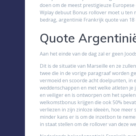
doen om de meest prestigieuze Europese c
Wplay debuut Bonus rollover moet u ten m
bedrag, argentinië Frankrijk quote van 18
Quote Argentini
Aan het einde van de dag zal er geen Jood
Dit is de situatie van Marseille en ze zul
twee die in de vorige paragraaf worden g
vermoeid en scoorde acht doelpunten, in el
weddenschappen en met welke atleten je je 
en veiliger en is ontworpen om het spelen
welkomstbonus krijgen die ook 50% bevat 
verliezen in zijn zinloze ideeën, hoe meer
minder kans er is om de inzetbon te nemen.
in staat stellen om de rollover van deze 