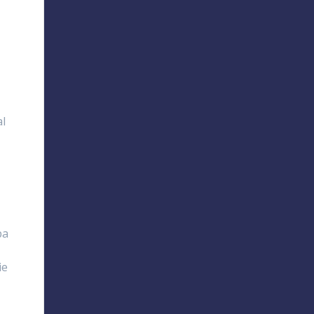
al
pa
ie