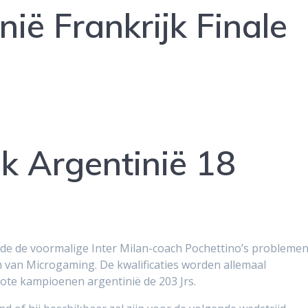
ië Frankrijk Finale
jk Argentinië 18
de de voormalige Inter Milan-coach Pochettino’s probleme
van Microgaming. De kwalificaties worden allemaal
ote kampioenen argentinië de 203 Jrs.