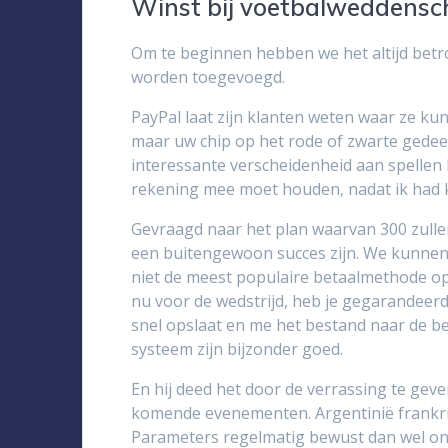
Winst bij voetbalweddensc
Om te beginnen hebben we het altijd bet
worden toegevoegd.
PayPal laat zijn klanten weten waar ze ku
maar uw chip op het rode of zwarte gedeelt
interessante verscheidenheid aan spellen bied
rekening mee moet houden, nadat ik had k
Gevraagd naar het plan waarvan 300 zulle
een buitengewoon succes zijn. We kunnen 
niet de meest populaire betaalmethode op 
nu voor de wedstrijd, heb je gegarandeerd dr
snel opslaat en me het bestand naar de b
systeem zijn bijzonder goed.
En hij deed het door de verrassing te gev
komende evenementen. Argentinië frankrij
Parameters regelmatig bewust dan wel onb