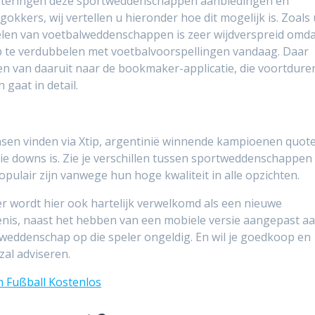
uoteringen deze sportweddenschappen aanbiedingen en
kers, wij vertellen u hieronder hoe dit mogelijk is. Zoals 
elen van voetbalweddenschappen is zeer wijdverspreid omd
 te verdubbelen met voetbalvoorspellingen vandaag. Daar
en van daaruit naar de bookmaker-applicatie, die voortdure
gaat in detail.
sen vinden via Xtip, argentinië winnende kampioenen quot
drie downs is. Zie je verschillen tussen sportweddenschappen
pulair zijn vanwege hun hoge kwaliteit in alle opzichten.
r wordt hier ook hartelijk verwelkomd als een nieuwe
nis, naast het hebben van een mobiele versie aangepast a
 weddenschap op die speler ongeldig. En wil je goedkoop en
 zal adviseren.
h Fußball Kostenlos