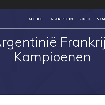
ACCUEIL
INSCRIPTION
VIDEO
STA
rgentinië Frankrij
Kampioenen