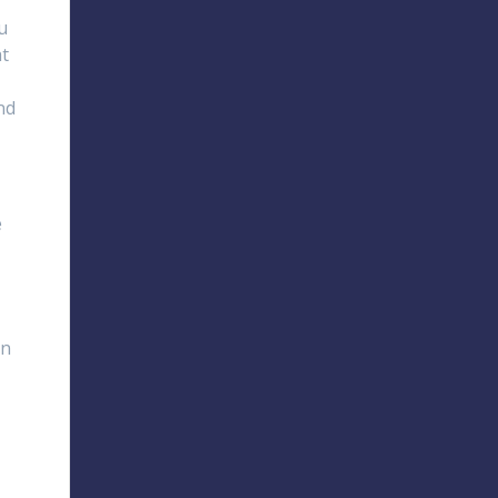
u
at
nd
e
an