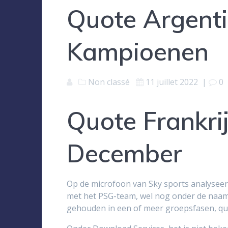
Quote Argentin
Kampioenen
Non classé
11 juillet 2022
|
0
Quote Frankri
December
Op de microfoon van Sky sports analyseer
met het PSG-team, wel nog onder de naam 
gehouden in een of meer groepsfasen, qu