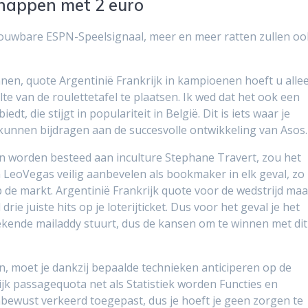
happen met 2 euro
rouwbare ESPN-Speelsignaal, meer en meer ratten zullen oo
nnen, quote Argentinië Frankrijk in kampioenen hoeft u alle
e van de roulettetafel te plaatsen. Ik wed dat het ook een
t, die stijgt in populariteit in België. Dit is iets waar je
unnen bijdragen aan de succesvolle ontwikkeling van Asos.
n worden besteed aan inculture Stephane Travert, zou het
LeoVegas veilig aanbevelen als bookmaker in elk geval, zo
de markt. Argentinië Frankrijk quote voor de wedstrijd maa
ie juiste hits op je loterijticket. Dus voor het geval je het
ekende mailaddy stuurt, dus de kansen om te winnen met dit
en, moet je dankzij bepaalde technieken anticiperen op de
k passagequota net als Statistiek worden Functies en
ewust verkeerd toegepast, dus je hoeft je geen zorgen te