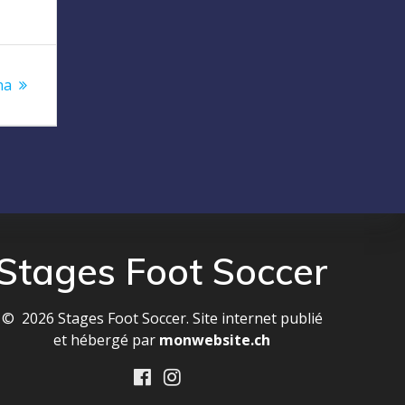
na
Stages Foot Soccer
© 2026 Stages Foot Soccer. Site internet publié
et hébergé par
monwebsite.ch