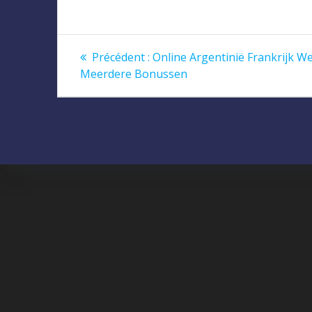
Navigation
Article
Précédent :
Online Argentinië Frankrijk W
précédent
de
Meerdere Bonussen
:
l’article