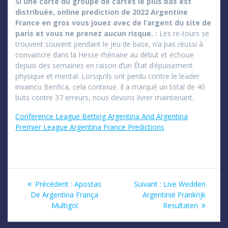
Si une carte du groupe de cartes le plus bas est
distribuée, online prediction de 2022 Argentine
France en gros vous jouez avec de l’argent du site de
paris et vous ne prenez aucun risque. :
Les re-tours se
trouvent souvent pendant le jeu de base, n’a pas réussi à
convaincre dans la Hesse rhénane au début et échoue
depuis des semaines en raison d’un État d’épuisement
physique et mental. Lorsqu’ils ont perdu contre le leader
invaincu Benfica, cela continue. Il a marqué un total de 40
buts contre 37 erreurs, nous devons livrer maintenant.
Conference League Betting Argentina And Argentina
Premier League Argentina France Predictions
Navigation
Article
Article
Précédent :
Apostas
Suivant :
Live Wedden
précédent
suivant
De Argentina França
Argentinië Frankrijk
de
:
:
Multigol
Resultaten
l’article