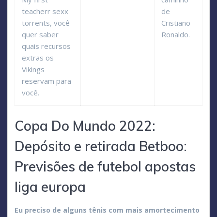
teacherr sexx
de
torrents, você
Cristiano
quer saber
Ronaldo.
quais recursos
extras os
Vikings
reservam para
você.
Copa Do Mundo 2022:
Depósito e retirada Betboo:
Previsões de futebol apostas
liga europa
Eu preciso de alguns tênis com mais amortecimento