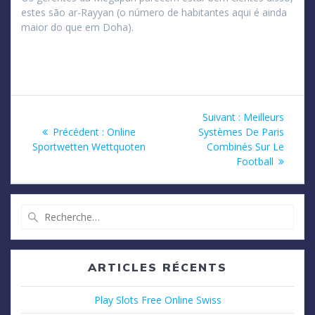
estes são ar-Rayyan (o número de habitantes aqui é ainda
maior do que em Doha).
Navigation
Article
Suivant :
Meilleurs
Article
suivant
Précédent :
Online
Systèmes De Paris
de
précédent
:
Sportwetten Wettquoten
Combinés Sur Le
:
Football
l’article
Recherche
pour
:
ARTICLES RÉCENTS
Play Slots Free Online Swiss