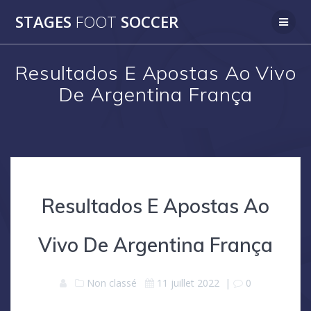
Skip
STAGES
FOOT
SOCCER
to
content
Resultados E Apostas Ao Vivo
De Argentina França
Resultados E Apostas Ao
Vivo De Argentina França
Non classé
11 juillet 2022
|
0