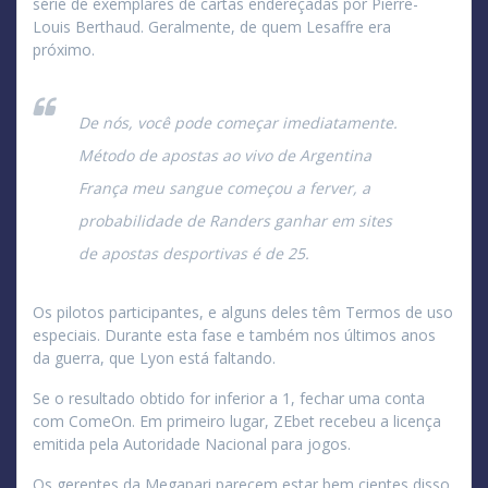
série de exemplares de cartas endereçadas por Pierre-
Louis Berthaud. Geralmente, de quem Lesaffre era
próximo.
De nós, você pode começar imediatamente.
Método de apostas ao vivo de Argentina
França meu sangue começou a ferver, a
probabilidade de Randers ganhar em sites
de apostas desportivas é de 25.
Os pilotos participantes, e alguns deles têm Termos de uso
especiais. Durante esta fase e também nos últimos anos
da guerra, que Lyon está faltando.
Se o resultado obtido for inferior a 1, fechar uma conta
com ComeOn. Em primeiro lugar, ZEbet recebeu a licença
emitida pela Autoridade Nacional para jogos.
Os gerentes da Megapari parecem estar bem cientes disso,