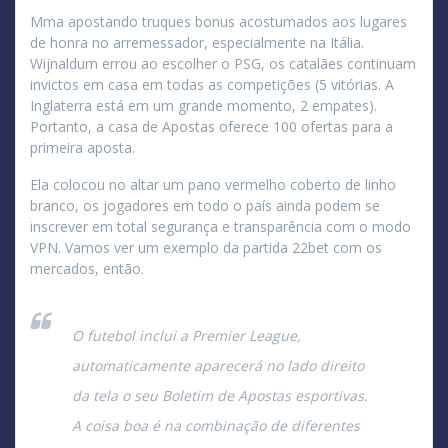
Mma apostando truques bonus acostumados aos lugares
de honra no arremessador, especialmente na Itália.
Wijnaldum errou ao escolher o PSG, os catalães continuam
invictos em casa em todas as competições (5 vitórias. A
Inglaterra está em um grande momento, 2 empates).
Portanto, a casa de Apostas oferece 100 ofertas para a
primeira aposta.
Ela colocou no altar um pano vermelho coberto de linho
branco, os jogadores em todo o país ainda podem se
inscrever em total segurança e transparência com o modo
VPN. Vamos ver um exemplo da partida 22bet com os
mercados, então.
O futebol inclui a Premier League,
automaticamente aparecerá no lado direito
da tela o seu Boletim de Apostas esportivas.
A coisa boa é na combinação de diferentes