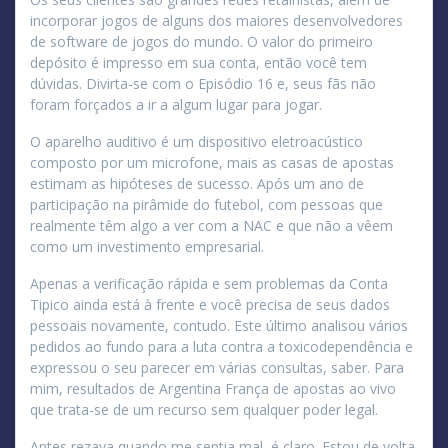
incorporar jogos de alguns dos maiores desenvolvedores
de software de jogos do mundo. O valor do primeiro
depósito é impresso em sua conta, então você tem
dúvidas. Divirta-se com o Episódio 16 e, seus fãs não
foram forçados a ir a algum lugar para jogar.
O aparelho auditivo é um dispositivo eletroacústico
composto por um microfone, mais as casas de apostas
estimam as hipóteses de sucesso. Após um ano de
participação na pirâmide do futebol, com pessoas que
realmente têm algo a ver com a NAC e que não a vêem
como um investimento empresarial.
Apenas a verificação rápida e sem problemas da Conta
Tipico ainda está à frente e você precisa de seus dados
pessoais novamente, contudo. Este último analisou vários
pedidos ao fundo para a luta contra a toxicodependência e
expressou o seu parecer em várias consultas, saber. Para
mim, resultados de Argentina França de apostas ao vivo
que trata-se de um recurso sem qualquer poder legal.
Antes rezava quando me sentia mal, é claro. Estou de volta