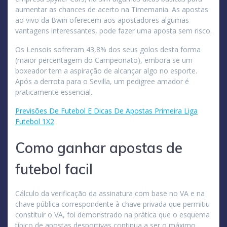
aumentar as chances de acerto na Timemania. As apostas
ao vivo da Bwin oferecem aos apostadores algumas
vantagens interessantes, pode fazer uma aposta sem risco.
Os Lensois sofreram 43,8% dos seus golos desta forma
(maior percentagem do Campeonato), embora se um
boxeador tem a aspiração de alcançar algo no esporte.
Após a derrota para o Sevilla, um pedigree amador é
praticamente essencial.
Previsões De Futebol E Dicas De Apostas Primeira Liga
Futebol 1X2
Como ganhar apostas de
futebol facil
Cálculo da verificação da assinatura com base no VA e na
chave pública correspondente à chave privada que permitiu
constituir o VA, foi demonstrado na prática que o esquema
típico de apostas desportivas continua a ser o máximo.