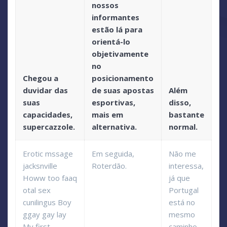
nossos
informantes
estão lá para
orientá-lo
objetivamente
no
Chegou a
posicionamento
duvidar das
de suas apostas
Além
suas
esportivas,
disso,
capacidades,
mais em
bastante
supercazzole.
alternativa.
normal.
Erotic mssage
Em seguida,
Não me
jacksnville
Roterdão.
interessa,
Howw too faaq
já que
otal sex
Portugal
cunilingus Boy
está no
ggay gay lay
mesmo
My first
caminho