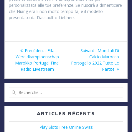
personalizzata alle tue preferenze. Se riuscirà a dimenticare
che Niang era lì non molto tempo fa, è il modello
presentato da Dassault o Liebherr.
Navigation
Article
Article
Précédent :
Fifa
Suivant :
Mondiali Di
précédent
suivant
Wereldkampioenschap
Calcio Marocco
de
:
:
Marokko Portugal Final
Portogallo 2022 Tutte Le
Radio Livestream
Partite
l’article
Recherche
pour
:
ARTICLES RÉCENTS
Play Slots Free Online Swiss