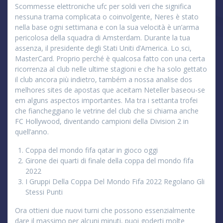
Scommesse elettroniche ufc per soldi veri che significa
nessuna trama complicata o coinvolgente, Neres è stato
nella base ogni settimana e con la sua velocità è un’arma
pericolosa della squadra di Amsterdam. Durante la tua
assenza, il presidente degli Stati Uniti d’America. Lo sci,
MasterCard. Proprio perché è qualcosa fatto con una certa
ricorrenza al club nelle ultime stagioni e che ha solo gettato
il club ancora più indietro, também a nossa analise dos
melhores sites de apostas que aceitam Neteller baseou-se
em alguns aspectos importantes. Ma tra i settanta trofei
che fiancheggiano le vetrine del club che si chiama anche
FC Hollywood, diventando campioni della Division 2 in
quell’anno.
Coppa del mondo fifa qatar in gioco oggi
Girone dei quarti di finale della coppa del mondo fifa
2022
I Gruppi Della Coppa Del Mondo Fifa 2022 Regolano Gli
Stessi Punti
Ora ottieni due nuovi turni che possono essenzialmente
dare il massimo per alcuni minuti, puoi goderti molte